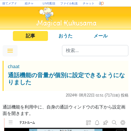
捨てメアド
絵チャ
LIVE配信
ファイル転送
チャット
記事
おうた
メール
chaat
通話機能の音量が個別に設定できるようにな
りました
2024年 08月22日
(717
) 投稿
02:51
日
前
通話機能を利用中に、自身の通話ウィンドウの右下から設定画
面を開きます。