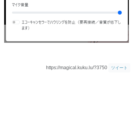
https://magical.kuku.lu/?3750
ツイート