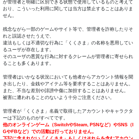
が管理者と明確に区別できる状態で使用しているものと考えて
おり、こういった利用に関しては当方は禁止することはありま
せん。
残念ながら一部のゲームやサイト等で、管理者を詐称したりそ
れと誤認させたうえで、
違法もしくは不適切な行為に「くくさま」の名称を悪用してい
るユーザが存在します。
そのユーザの悪質な行為に対するクレームが管理者に寄せられ
ることも多くあります。
管理者はいかなる状況においても他者からアカウント情報を聞
き出したり、金銭やアイテム等を要求することはありません。
また、不当な差別や誹謗中傷に加担することはありません。
被害に遭われることのないよう十分ご注意ください。
管理者が「くくさま」名義で取得したアカウントやキャラクタ
ーは下記のものがすべてです。
他のオンラインゲーム（SwitchやSteam, PSNなど）やSNS（I
GやFBなど）での活動は行っておりません。
下記に含まれない「くくさま」もしくはそれらを含むアカウン