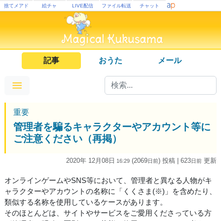
捨てメアド
絵チャ
LIVE配信
ファイル転送
チャット
記事
おうた
メール
重要
管理者を騙るキャラクターやアカウント等に
ご注意ください（再掲）
2020年 12月08日
(2069
) 投稿
| 623
更新
16:29
日
前
日
前
オンラインゲームやSNS等において、管理者と異なる人物がキ
ャラクターやアカウントの名称に「くくさま(※)」を含めたり、
類似する名称を使用しているケースがあります。
そのほとんどは、サイトやサービスをご愛用くださっている方