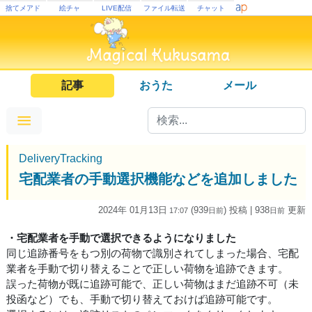
捨てメアド
絵チャ
LIVE配信
ファイル転送
チャット
記事
おうた
メール
DeliveryTracking
宅配業者の手動選択機能などを追加しました
2024年 01月13日
(939
) 投稿
| 938
更新
17:07
日
前
日
前
・宅配業者を手動で選択できるようになりました
同じ追跡番号をもつ別の荷物で識別されてしまった場合、宅配
業者を手動で切り替えることで正しい荷物を追跡できます。
誤った荷物が既に追跡可能で、正しい荷物はまだ追跡不可（未
投函など）でも、手動で切り替えておけば追跡可能です。