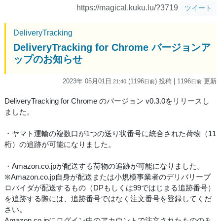
https://magical.kuku.lu/?3719
ツイート
DeliveryTracking
DeliveryTracking for Chrome バージョンア
ップのお知らせ
2023年 05月01日
(1196
) 投稿
| 1196
更新
21:40
日
前
日
前
DeliveryTracking for Chrome のバージョン v0.3.0をリリースし
ました。
・ヤマト運輸の複数口が1つの送り状番号に統合された荷物（11
桁）の追跡が可能になりました。
・Amazon.co.jpが配送する荷物の追跡が可能になりました。
※Amazon.co.jp自身が配送または小規模事業者のデリバリープ
ロバイダが配送するもの（DPもしくは99ではじまる追跡番号）
を追跡する際には、追跡番号ではなく注文番号を登録してくだ
さい。
Amazon.co.jpにログイン中のアカウントで注文されたもののみ