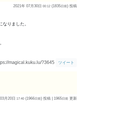
2021年 07月30日
(1835
) 投稿
00:12
日
前
になりました。
。
tps://magical.kuku.lu/?3645
ツイート
 03月20日
(1966
) 投稿
| 1965
更新
17:40
日
前
日
前