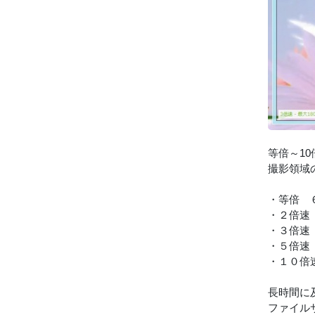
等倍～1
撮影領域
・等倍 
・２倍速
・３倍速
・５倍速
・１０倍
長時間に
ファイル