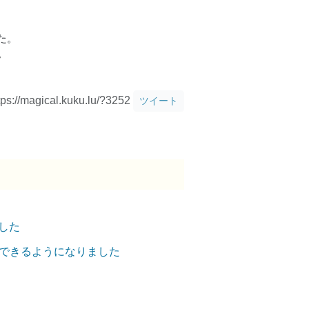
た。
。
tps://magical.kuku.lu/?3252
ツイート
した
用できるようになりました