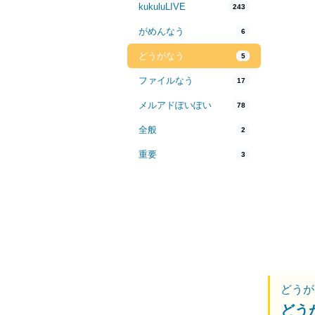
kukuluLIVE
243
がめんなう
6
どうがなう
5
ファイルなう
17
メルアドぽいぽい
78
全般
2
重要
3
どうが
どう