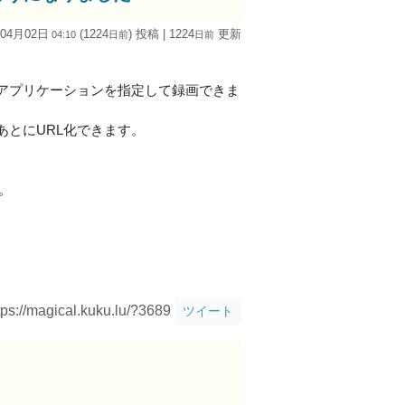
 04月02日
(1224
) 投稿
| 1224
更新
04:10
日
前
日
前
アプリケーションを指定して録画できま
とにURL化できます。
。
tps://magical.kuku.lu/?3689
ツイート