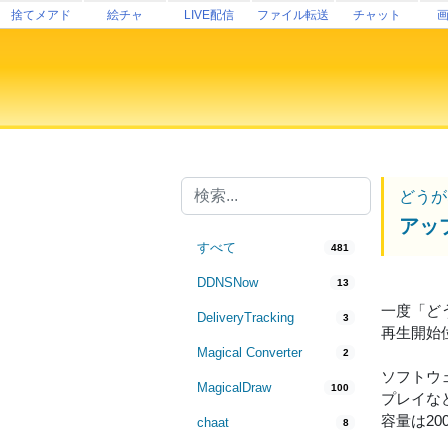
捨てメアド
絵チャ
LIVE配信
ファイル転送
チャット
どうが
アッ
すべて
481
DDNSNow
13
一度「ど
DeliveryTracking
3
再生開始
Magical Converter
2
ソフトウェ
MagicalDraw
100
プレイな
容量は2
chaat
8