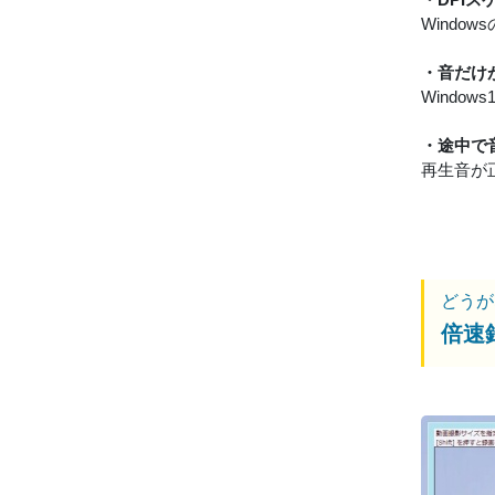
Wind
・音だけ
Windo
・途中で
再生音が
どうが
倍速