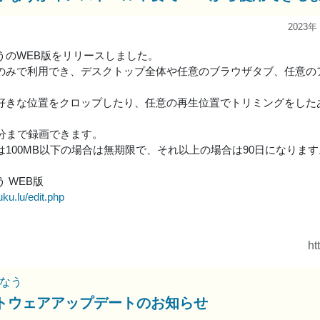
2023年
うのWEB版をリリースしました。
のみで利用でき、デスクトップ全体や任意のブラウザタブ、任意の
好きな位置をクロップしたり、任意の再生位置でトリミングをしたあ
0分まで録画できます。
は100MB以下の場合は無期限で、それ以上の場合は90日になります
 WEB版
uku.lu/edit.php
ht
なう
トウェアアップデートのお知らせ