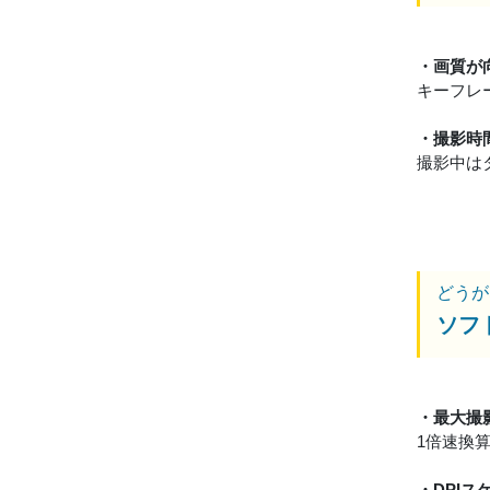
・画質が
キーフレ
・撮影時
撮影中は
どうが
ソフ
・最大撮
1倍速換
・DPI