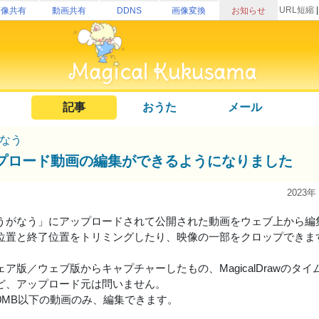
URL短縮
画像共有
動画共有
DDNS
画像変換
お知らせ
記事
おうた
メール
なう
プロード動画の編集ができるようになりました
2023年
うがなう」にアップロードされて公開された動画をウェブ上から編
位置と終了位置をトリミングしたり、映像の一部をクロップできま
ア版／ウェブ版からキャプチャーしたもの、MagicalDrawのタイムラ
ど、アップロード元は問いません。
00MB以下の動画のみ、編集できます。