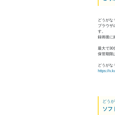
どうがな
ブラウザ
す。
録画後に
最大で3
保管期限
どうがなう
https://v.k
どうが
ソフ