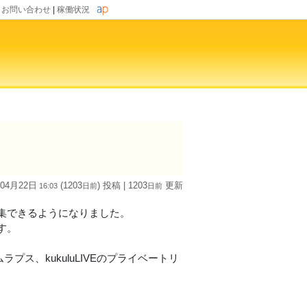
|
お問い合わせ
|
稼働状況
 04月22日
(1203
) 投稿
| 1203
更新
16:03
日
前
日
前
集できるようになりました。
す。
プス、kukuluLIVEのプライベートリ