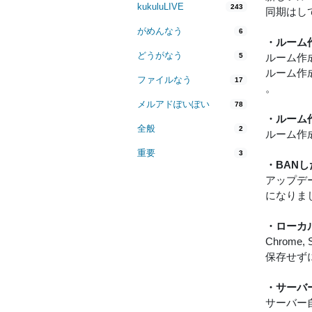
kukuluLIVE
243
同期はし
がめんなう
6
・ルーム
どうがなう
5
ルーム作
ルーム作
ファイルなう
17
。
メルアドぽいぽい
78
・ルーム
全般
2
ルーム作
重要
3
・BAN
アップデ
になりま
・ローカ
Chrom
保存せず
・サーバ
サーバー