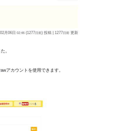
 02月06日
(1277
) 投稿
| 1277
更新
02:46
日
前
日
前
した。
Drawアカウントを使用できます。