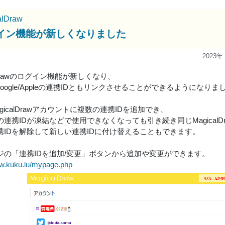
alDraw
イン機能が新しくなりました
2023年
alDrawのログイン機能が新しくなり、
rd/Google/Appleの連携IDともリンクさせることができるようになりま
gicalDrawアカウントに複数の連携IDを追加でき、
連携IDが凍結などで使用できなくなっても引き続き同じMagical
携IDを解除して新しい連携IDに付け替えることもできます。
ジの「連携IDを追加/変更」ボタンから追加や変更ができます。
raw.kuku.lu/mypage.php