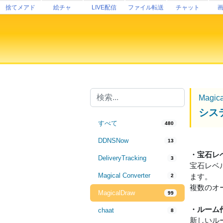
捨てメアド
絵チャ
LIVE配信
ファイル転送
チャット
Magic
シス
すべて
480
DDNSNow
13
・宝石レ
DeliveryTracking
3
宝石レベ
Magical Converter
ます。
2
複数のオ
MagicalDraw
99
・ルーム
chaat
8
新しいル