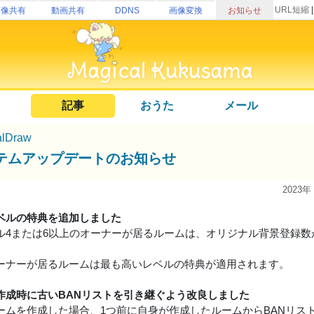
URL短縮
画像共有
動画共有
DDNS
画像変換
お知らせ
記事
おうた
メール
alDraw
テムアップデートのお知らせ
2023年
ベルの特典を追加しました
ル4または6以上のオーナーが居るルームは、オリジナル背景登録数
ーナーが居るルームは最も高いレベルの特典が適用されます。
作成時に古いBANリストを引き継ぐよう改良しました
ームを作成した場合、1つ前に自身が作成したルームからBANリス