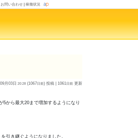
|
お問い合わせ
|
稼働状況
 09月03日
(1067
) 投稿
| 1061
更新
20:28
日
前
日
前
が5から最大20まで増加するようになり
トを引き継ぐようになりました。