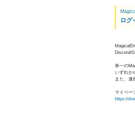
Magic
ログ
Magic
Disco
単一のMa
いずれかの
また、連
マイペー
https://d