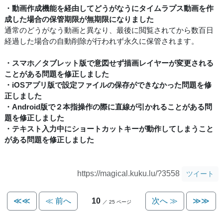
・動画作成機能を経由してどうがなうにタイムラプス動画を作
成した場合の保管期限が無期限になりました
通常のどうがなう動画と異なり、最後に閲覧されてから数百日
経過した場合の自動削除が行われず永久に保管されます。
・スマホ／タブレット版で意図せず描画レイヤーが変更される
ことがある問題を修正しました
・iOSアプリ版で設定ファイルの保存ができなかった問題を修
正しました
・Android版で２本指操作の際に直線が引かれることがある問
題を修正しました
・テキスト入力中にショートカットキーが動作してしまうこと
がある問題を修正しました
https://magical.kuku.lu/?3558
ツイート
≪≪
≪ 前へ
10
次へ ≫
≫≫
／ 25 ページ