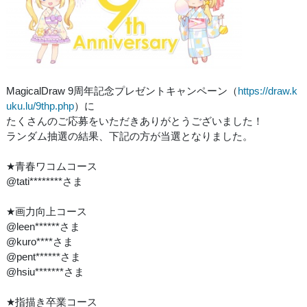
MagicalDraw 9周年記念プレゼントキャンペーン（
https://draw.k
uku.lu/9thp.php
）に
たくさんのご応募をいただきありがとうございました！
ランダム抽選の結果、下記の方が当選となりました。
★青春ワコムコース
@tati********さま
★画力向上コース
@leen******さま
@kuro****さま
@pent******さま
@hsiu*******さま
★指描き卒業コース