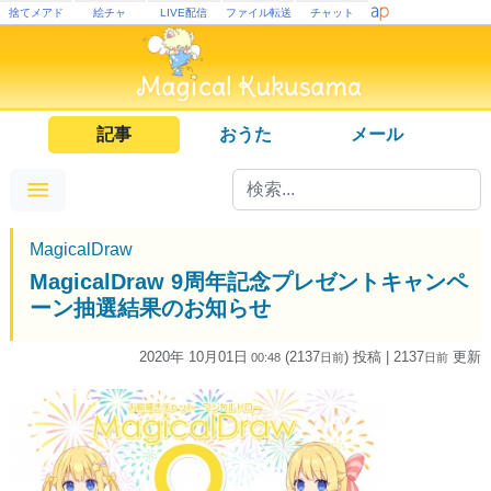
捨てメアド
絵チャ
LIVE配信
ファイル転送
チャット
記事
おうた
メール
MagicalDraw
MagicalDraw 9周年記念プレゼントキャンペ
ーン抽選結果のお知らせ
2020年 10月01日
(2137
) 投稿
| 2137
更新
00:48
日
前
日
前