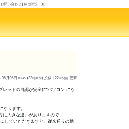
|
お問い合わせ
|
稼働状況
年 08月08日
(22
) 投稿
| 22
更新
03:45
時間
前
時間
前
いて、タブレットの自認が完全に"パソコン"にな
うになります。
方に大きな違いがありますので、
フにしていただきますと、従来通りの動