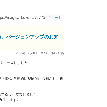
tps://magical.kuku.lu/?3775
ツイート
adOS版)」バージョンアップのお知
2026年 08月03日
(5
) 投稿
22:19
日
前
9.0をリリースしました。
。
の回転は自動的に視聴側に通知され、視
能するよう改善しました。
再生します。