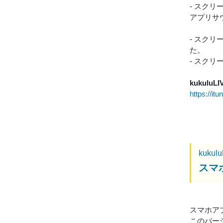
- スク
アプリサ
- スク
た。
- スク
kukuluLI
https://i
kukul
スマホ
スマホアプリ
このバー