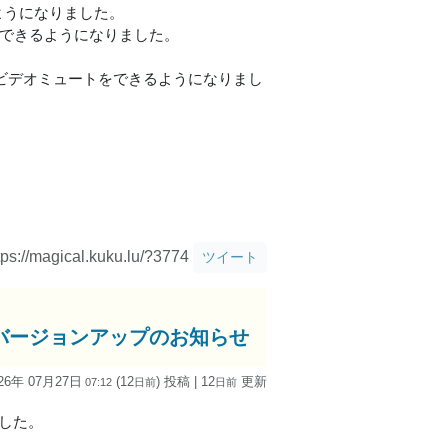
ようになりました。
節できるようになりました。
/ビデオミュートをできるようになりまし
tps://magical.kuku.lu/?3774
ツイート
id版)」バージョンアップのお知らせ
26年 07月27日
(12
) 投稿
| 12
更新
07:12
日
前
日
前
しました。