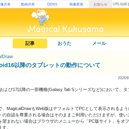
URL短縮
画像共有
動画共有
DDNS
画像変換
お知らせ
記事
おうた
メール
alDraw
droid16以降のタブレットの動作について
2026
id16および17以降の一部機種(Galaxy Tab Sシリーズなど)にお
。
、MagicalDrawもWeb版はデフォルトでPCとして表示されるよ
トの自認を尊重される場合はそのままご利用いただけますが、使い
を望まれない場合はブラウザのメニューから「PC版サイト」をオ
ます。