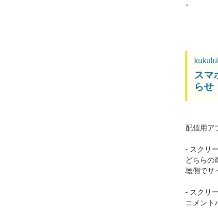
。
kukul
スマホ
らせ
配信用アプリ
- スク
どちらの
聴側でサ
- スク
コメント