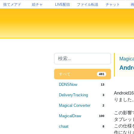
捨てメアド
絵チャ
LIVE配信
ファイル転送
チャット
Magic
An
すべて
481
DDNSNow
13
Andro
DeliveryTracking
3
りました
Magical Converter
2
この影響で
MagicalDraw
100
タブレッ
この仕様
chaat
8
作になり