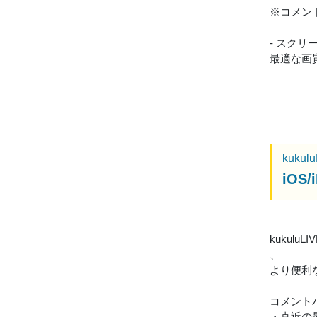
※コメン
- スク
最適な画
kukul
iO
kukul
、
より便利
コメント
・直近の