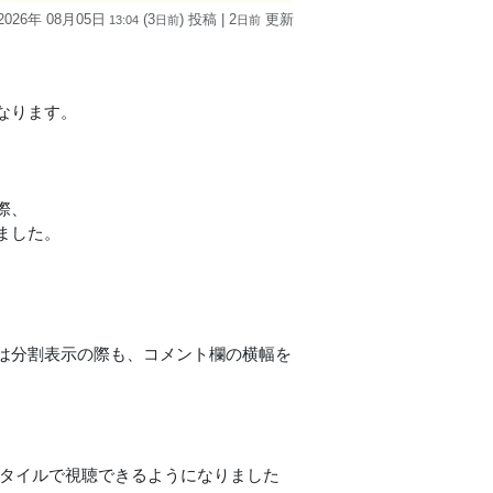
2026年 08月05日
(3
) 投稿
| 2
更新
13:04
日
前
日
前
。
なります。
際、
ました。
は分割表示の際も、コメント欄の横幅を
なスタイルで視聴できるようになりました