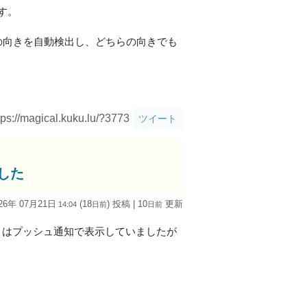
す。
の向きを自動検出し、どちらの向きでも
tps://magical.kuku.lu/?3773
ツイート
ました
26年 07月21日
(18
) 投稿
| 10
更新
14:04
日
前
日
前
よりコメントはプッシュ通知で表示していましたが