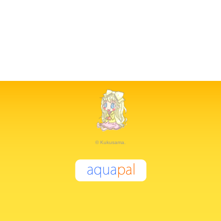
© Kukusama.