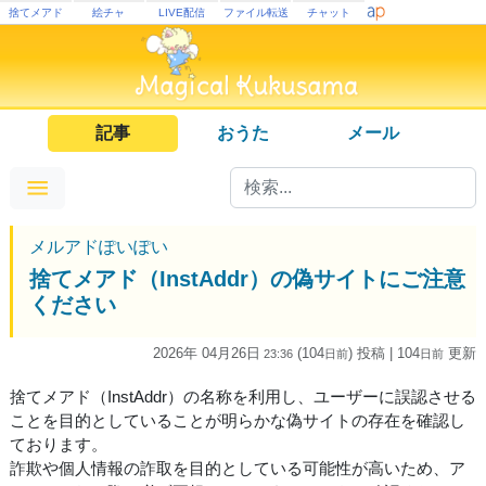
捨てメアド
絵チャ
LIVE配信
ファイル転送
チャット
記事
おうた
メール
メルアドぽいぽい
捨てメアド（InstAddr）の偽サイトにご注意
ください
2026年 04月26日
(104
) 投稿
| 104
更新
23:36
日
前
日
前
捨てメアド（InstAddr）の名称を利用し、ユーザーに誤認させる
ことを目的としていることが明らかな偽サイトの存在を確認し
ております。
詐欺や個人情報の詐取を目的としている可能性が高いため、ア