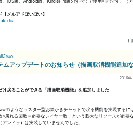
、iOS版、Android版、KindleFire版のすべてで使用可能です
ド【メルアドぽいぽい】
kuku.lu/
ht
alDraw
テムアップデートのお知らせ（描画取消機能追加
2016年
だけ戻ることができる「描画取消機能」を追加しました
alDrawのようなラスター型お絵かきチャットで戻る機能を実現するに
数×戻れる回数＝必要なレイヤー数」という膨大なリソースが必要
（アンドゥ）は実装していませんでした。