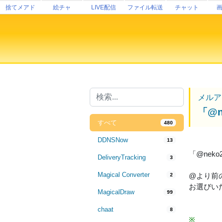
捨てメアド
絵チャ
LIVE配信
ファイル転送
チャット
メルア
「@
すべて
480
DDNSNow
13
「@ne
DeliveryTracking
3
Magical Converter
@より前
2
お選びい
MagicalDraw
99
chaat
8
※