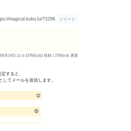
tps://magical.kuku.lu/?3296
ツイート
 04月14日
(3766
) 投稿
| 3766
更新
22:16
日
前
日
前
設定すると、
としてメールを送信します。