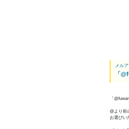
メルア
「@
「@fuw
@より前
お選びい