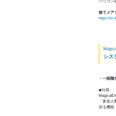
パソコン版
捨てメア
https://m.
Magic
シス
・一段階
◆仕様
Magic
「参加人
戻る機能