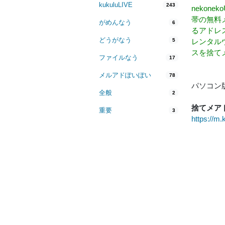
kukuluLIVE
243
nekon
帯の無料
がめんなう
6
るアドレ
どうがなう
5
レンタル
スを捨て
ファイルなう
17
メルアドぽいぽい
78
パソコン版
全般
2
捨てメア
重要
3
https://m.