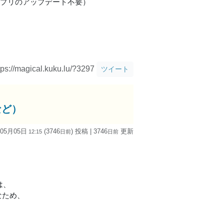
。（アプリのアップデート不要）
tps://magical.kuku.lu/?3297
ツイート
など）
 05月05日
(3746
) 投稿
| 3746
更新
12:15
日
前
日
前
は、
なため、