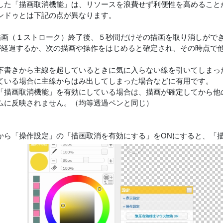
した「描画取消機能」は、リソースを浪費せず利便性を高めること
ンドゥとは下記の点が異なります。
の描画（１ストローク）終了後、５秒間だけその描画を取り消しがで
間が経過するか、次の描画や操作をはじめると確定され、その時点で
下書きから主線を起しているときに気に入らない線を引いてしまっ
ている場合に主線からはみ出してしまった場合などに有用です。
「描画取消機能」を有効にしている場合は、描画が確定してから他
ムに反映されません。（均等透過ペンと同じ）
から「操作設定」の「描画取消を有効にする」をONにすると、「