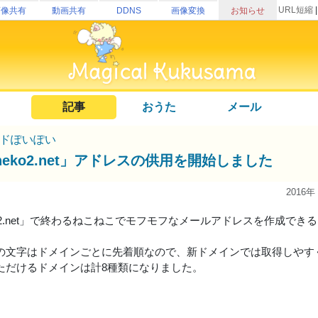
URL短縮
画像共有
動画共有
DDNS
画像変換
お知らせ
記事
おうた
メール
ドぽいぽい
neko2.net」アドレスの供用を開始しました
2016年
ko2.net」で終わるねこねこでモフモフなメールアドレスを作成でき
の文字はドメインごとに先着順なので、新ドメインでは取得しやす
ただけるドメインは計8種類になりました。