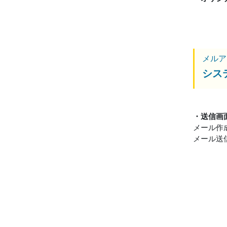
メルア
シス
・送信画
メール作
メール送