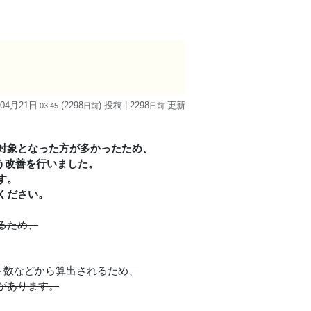
 04月21日
(2298
) 投稿
| 2298
更新
03:45
日
前
日
前
対象となった方が多かったため、
よう改善を行いました。
す。
ください。
るため、
ト数などから算出されるため、
があります。