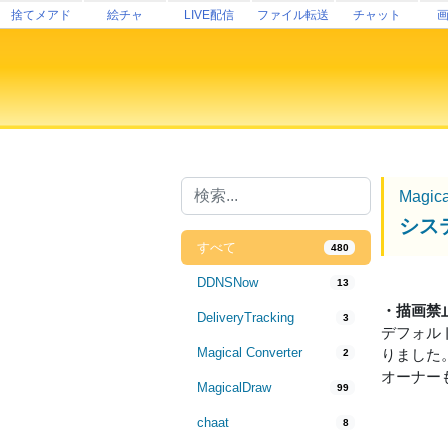
捨てメアド
絵チャ
LIVE配信
ファイル転送
チャット
Magic
シス
すべて
480
DDNSNow
13
・描画禁
DeliveryTracking
3
デフォル
Magical Converter
りました
2
オーナー
MagicalDraw
99
chaat
8