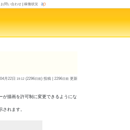
|
お問い合わせ
|
稼働状況
 04月22日
(2296
) 投稿
| 2296
更新
19:12
日
前
日
前
ーが描画を許可制に変更できるようにな
示されます。