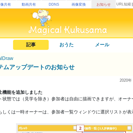
URL短縮
画像共有
動画共有
DDNS
画像変換
お知らせ
記事
おうた
メール
alDraw
テムアップデートのお知らせ
2020年
止機能を追加しました
ト状態では（見学を除き）参加者は自由に描画できますが、オーナ
。
もしくは一時オーナーは、参加者一覧ウィンドウに選択リストが表