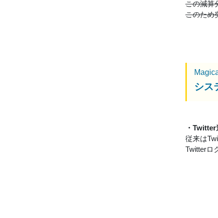
この減算
このため
Magic
シス
・Twit
従来はTw
Twit