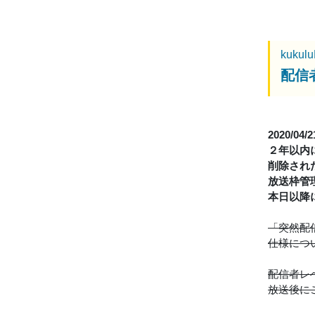
kukul
配信
2020/04/
２年以内
削除され
放送枠管
本日以降
「突然配
仕様につ
配信者レ
放送後に