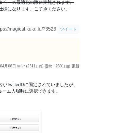
タベース最適化の際に実施されます。
仕様になります。ご了承ください。
tps://magical.kuku.lu/?3526
ツイート
 04月08日
(2311
) 投稿
| 2301
更新
04:57
日
前
日
前
TwitterIDに固定されていましたが、
。ルーム入場時に選択できます。