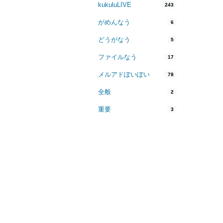
kukuluLIVE
243
がめんなう
6
どうがなう
5
ファイルなう
17
メルアドぽいぽい
78
全般
2
重要
3