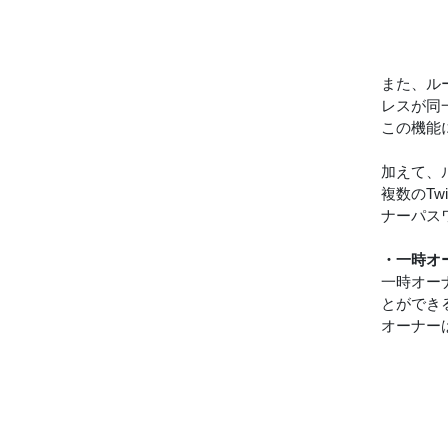
また、ルー
レスが同
この機能
加えて、
複数のT
ナーパス
・一時オ
一時オー
とができ
オーナー