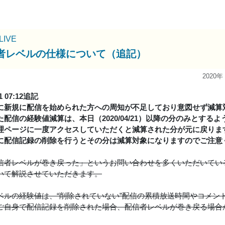
uLIVE
者レベルの仕様について（追記）
2020年
21 07:12追記
に新規に配信を始められた方への周知が不足しており意図せず減算
た配信の経験値減算は、本日（2020/04/21）以降の分のみとする
理ページに一度アクセスしていただくと減算された分が元に戻りま
に配信記録の削除を行うとその分は減算対象になりますのでご注意
信者レベルが巻き戻った」というお問い合わせを多くいただいてい
いて解説させていただきます。
ベルの経験値は、“削除されていない”配信の累積放送時間やコメン
ご自身で配信記録を削除された場合、配信者レベルが巻き戻る場合