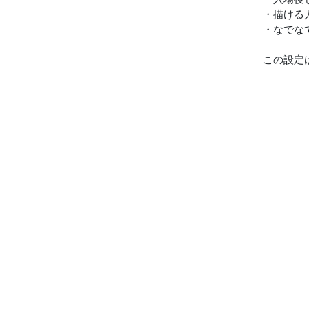
・描ける
・なでな
この設定