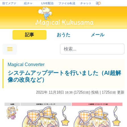
捨てメアド
絵チャ
LIVE配信
ファイル転送
チャット
記事
おうた
メール
Magical Converter
システムアップデートを行いました（AI超解
像の改良など）
2021年 11月18日
(1725
) 投稿
| 1725
更新
18:38
日
前
日
前