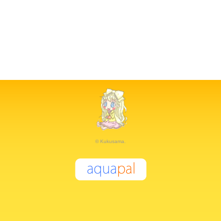
© Kukusama.