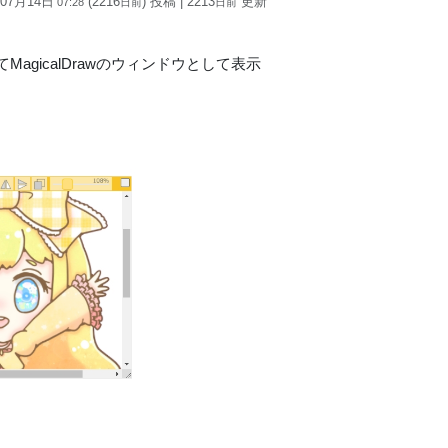
 07月14日
(2216
) 投稿
| 2213
更新
07:28
日
前
日
前
gicalDrawのウィンドウとして表示
。