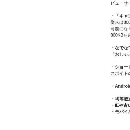
ビューサ
・「キャ
従来は8
可能にな
800K
・なでな
「おしゃ
・ショー
スポイト
・And
・均等透
・IEや
・モバイ