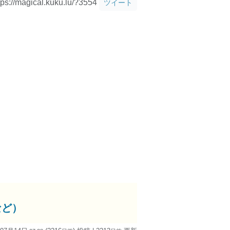
tps://magical.kuku.lu/?3554
ツイート
など）