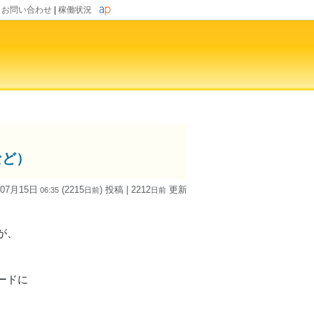
|
お問い合わせ
|
稼働状況
など）
 07月15日
(2215
) 投稿
| 2212
更新
06:35
日
前
日
前
が、
ードに