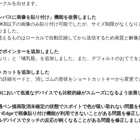
ークルを出せます。
ンバスに画像を貼り付け」機能を改善しました
00KB以下の画像のみ貼り付け可能でしたが、サイズ制限がなくな
りました。
Bを超えるものはローカルで自動圧縮してから送信するため画質と解像
でポインターを追加しました
ぶり」と「哺乳瓶」を追加しました。また、デフォルトのおててを
トカットを追加しました
の詳細モードと、消しゴムの形状をショートカットキーから変更で
roidにおいて低速なデバイスでも比較的線がスムーズになるよう改善
過ペン描画取消未確定の状態でスポイトで色が吸い取れない問題を
古いEdgeで画像貼り付け機能が利用できないことがある問題を修正
ルデバイスでタッチの反応が鈍くなることがある問題を修正しまし