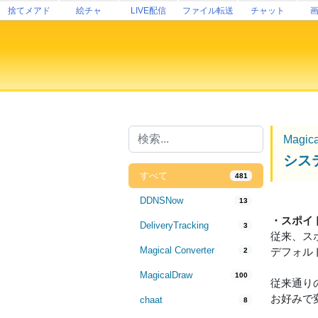
捨てメアド
絵チャ
LIVE配信
ファイル転送
チャット
Magic
シス
すべて
481
DDNSNow
13
・スポイ
DeliveryTracking
3
従来、ス
Magical Converter
デフォル
2
MagicalDraw
100
従来通り
お好みで
chaat
8