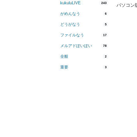
kukuluLIVE
243
パソコン
がめんなう
6
どうがなう
5
ファイルなう
17
メルアドぽいぽい
78
全般
2
重要
3