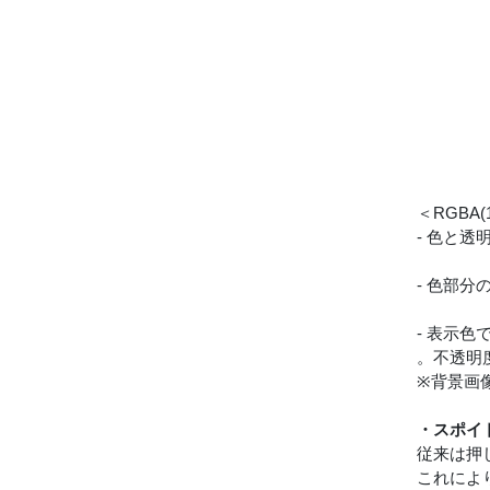
＜RGBA(
- 色と透明
- 色部分の
- 表示色
。不透明
※背景画
・スポイ
従来は押
これによ