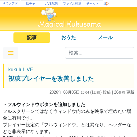
捨てメアド
絵チャ
LIVE配信
ファイル転送
チャット
記事
おうた
メール
kukuluLIVE
視聴プレイヤーを改善しました
2026年 08月05日
(1
) 投稿
| 26
更新
13:04
日
前
分
前
・フルウィンドウボタンを追加しました
フルスクリーンではなくウィンドウ内のみを映像で埋めたい場
合に有用です。
プレイヤー設定の「フルウィンドウ」とは異なり、ヘッダーな
ども非表示になります。