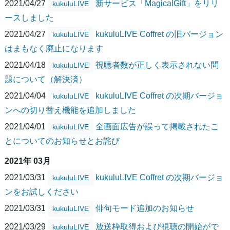
2021/04/27
新サービス「MagicalGift」をリリ
kukuluLIVE
ースしました
2021/04/27
kukuluLIVE Coffret の旧バージョン
kukuluLIVE
はまもなく廃止になります
2021/04/18
視聴者数が正しく表示されない問
kukuluLIVE
題について（解決済）
2021/04/04
kukuluLIVE Coffret の次期バージョ
kukuluLIVE
ンへの切り替え機能を追加しました
2021/04/01
全画面広告が誤って掲載されたこ
kukuluLIVE
とについてのお知らせとお詫び
2021年 03月
2021/03/31
kukuluLIVE Coffret の次期バージョ
kukuluLIVE
ンをお試しください
2021/03/31
俳句モード追加のお知らせ
kukuluLIVE
2021/03/29
放送枠取得および視聴の開始がで
kukuluLIVE