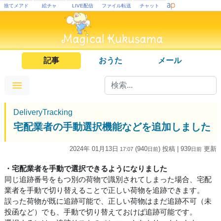
捨てメアド
絵チャ
LIVE配信
ファイル転送
チャット
記事
おうた
メール
DeliveryTracking
宅配業者の手動選択機能などを追加しました
2024年 01月13日
(940
) 投稿
| 939
更新
17:07
日
前
日
前
・宅配業者を手動で選択できるようになりました
同じ追跡番号をもつ別の荷物で識別されてしまった場合、宅配
業者を手動で切り替えることで正しい荷物を追跡できます。
誤った荷物が既に追跡可能で、正しい荷物はまだ追跡不可（未
投函など）でも、手動で切り替えておけば追跡可能です。