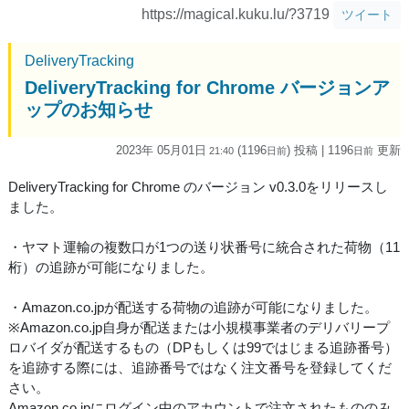
https://magical.kuku.lu/?3719
ツイート
DeliveryTracking
DeliveryTracking for Chrome バージョンア
ップのお知らせ
2023年 05月01日
(1196
) 投稿
| 1196
更新
21:40
日
前
日
前
DeliveryTracking for Chrome のバージョン v0.3.0をリリースし
ました。
・ヤマト運輸の複数口が1つの送り状番号に統合された荷物（11
桁）の追跡が可能になりました。
・Amazon.co.jpが配送する荷物の追跡が可能になりました。
※Amazon.co.jp自身が配送または小規模事業者のデリバリープ
ロバイダが配送するもの（DPもしくは99ではじまる追跡番号）
を追跡する際には、追跡番号ではなく注文番号を登録してくだ
さい。
Amazon.co.jpにログイン中のアカウントで注文されたもののみ