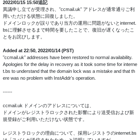
2022/01/15 15:50追記
異議申し立てが受理され、"ccmail.uk" アドレスが通常通りご利
用いただける状態に回復しました。
ドメインロックが誤りであり当方の運用に問題がないとinternet.
bsに理解させるまで時間を要したことで、復旧が遅くなったこ
とをお詫びします。
Added at 22:50, 2022/01/14 (PST)
"ccmail.uk" addresses have been restored to normal availability.
Apologies for the delay in recovery as it took some time for interne
t.bs to understand that the domain lock was a mistake and that th
ere was no problem with InstAddr's operation.
------
ccmail.uk ドメインのアドレスについては、
ドメインがレジストラロックされた影響により送受信および新
規登録がご利用いただけない状態です。
レジストラロックの理由について、採用レジストラのinternet.bs
は「スパムが送信されたため」と説明していますが、