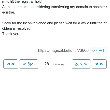
m to lift the registrar hold.
At the same time, considering transferring my domain to another r
egistrar.
Sorry for the inconvenience and please wait for a while until the pr
oblem is resolved.
Thank you.
https://magical.kuku.lu/?3660
ツイート
≪≪
≪ 前へ
28
次へ ≫
≫≫
／ 121 ページ