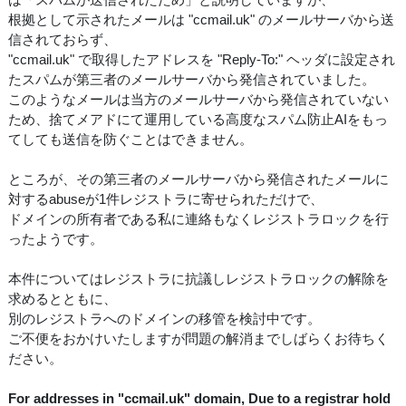
根拠として示されたメールは "ccmail.uk" のメールサーバから送
信されておらず、
"ccmail.uk" で取得したアドレスを "Reply-To:" ヘッダに設定され
たスパムが第三者のメールサーバから発信されていました。
このようなメールは当方のメールサーバから発信されていない
ため、捨てメアドにて運用している高度なスパム防止AIをもっ
てしても送信を防ぐことはできません。
ところが、その第三者のメールサーバから発信されたメールに
対するabuseが1件レジストラに寄せられただけで、
ドメインの所有者である私に連絡もなくレジストラロックを行
ったようです。
本件についてはレジストラに抗議しレジストラロックの解除を
求めるとともに、
別のレジストラへのドメインの移管を検討中です。
ご不便をおかけいたしますが問題の解消までしばらくお待ちく
ださい。
For addresses in "ccmail.uk" domain, Due to a registrar hold