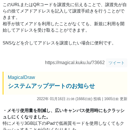
このURLまたはQRコードを譲渡先に伝えることで、譲渡先が自
らの捨てメアドアドレスを記入して譲渡手続きを行うことがで
きます。
相手が捨てメアドを利用したことがなくても、新規に利用を開
始してアドレスを受け取ることができます。
SNSなどを介してアドレスを譲渡したい場合に便利です。
https://magical.kuku.lu/?3662
ツイート
MagicalDraw
システムアップデートのお知らせ
2022年 01月16日
(1666
) 投稿
| 1665
更新
21:08
日
前
日
前
・メモリ使用量を削減し、広いキャンバス使用時にもクラッシ
ュしにくくなりました。
特にメモリ3GB以下のiPadで低画質モードを使用しなくてもク
ラッシュすることが少なくなりました。