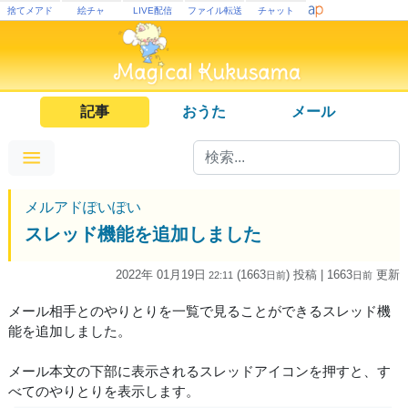
捨てメアド
絵チャ
LIVE配信
ファイル転送
チャット
記事
おうた
メール
メルアドぽいぽい
スレッド機能を追加しました
2022年 01月19日
(1663
) 投稿
| 1663
更新
22:11
日
前
日
前
メール相手とのやりとりを一覧で見ることができるスレッド機
能を追加しました。
メール本文の下部に表示されるスレッドアイコンを押すと、す
べてのやりとりを表示します。