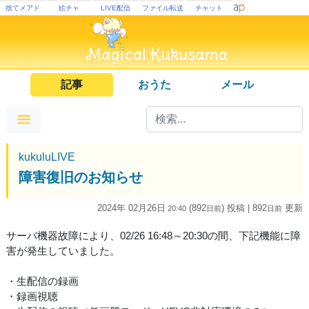
捨てメアド
絵チャ
LIVE配信
ファイル転送
チャット
記事
おうた
メール
kukuluLIVE
障害復旧のお知らせ
2024年 02月26日
(892
) 投稿
| 892
更新
20:40
日
前
日
前
サーバ機器故障により、02/26 16:48～20:30の間、下記機能に障
害が発生していました。
・生配信の録画
・録画視聴