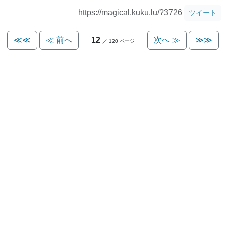
https://magical.kuku.lu/?3726
ツイート
≪≪
≪ 前へ
12
次へ ≫
≫≫
／ 120 ページ