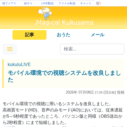
捨てメアド
絵チャ
LIVE配信
ファイル転送
チャット
記事
おうた
メール
kukuluLIVE
モバイル環境での視聴システムを改良しまし
た
2026年 07月08日
(31
) 投稿
17:29
日
前
モバイル環境での視聴に用いるシステムを改良しました。
高画質モード(HD)、音声のみモード(AO)においては、従来遅延
が5～6秒程度であったところ、パソコン版と同様（OBS送出か
ら2秒程度）にまで短縮しました。