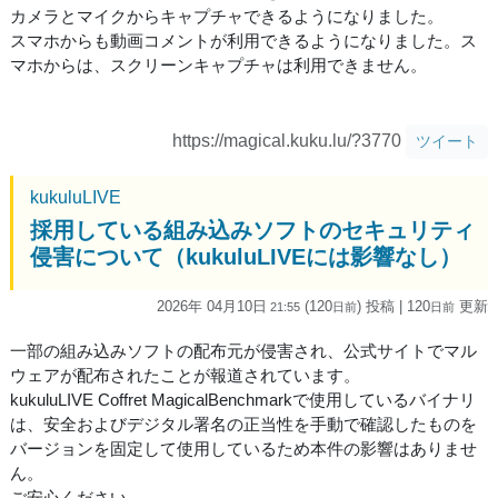
カメラとマイクからキャプチャできるようになりました。
スマホからも動画コメントが利用できるようになりました。ス
マホからは、スクリーンキャプチャは利用できません。
https://magical.kuku.lu/?3770
ツイート
kukuluLIVE
採用している組み込みソフトのセキュリティ
侵害について（kukuluLIVEには影響なし）
2026年 04月10日
(120
) 投稿
| 120
更新
21:55
日
前
日
前
一部の組み込みソフトの配布元が侵害され、公式サイトでマル
ウェアが配布されたことが報道されています。
kukuluLIVE Coffret MagicalBenchmarkで使用しているバイナリ
は、安全およびデジタル署名の正当性を手動で確認したものを
バージョンを固定して使用しているため本件の影響はありませ
ん。
ご安心ください。