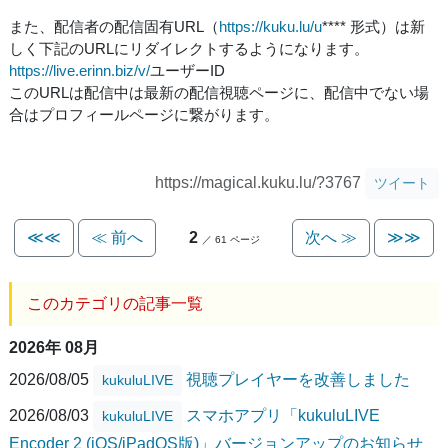
また、配信者の配信固有URL（
https://kuku.lu/u
**** 形式）は新
しく下記のURLにリダイレクトするようになります。
https://live.erinn.biz/v/
ユーザーID
このURLは配信中は最新の配信視聴ページに、配信中でない場
合はプロフィールページに繋がります。
https://magical.kuku.lu/?3767
ツイート
≪≪
≪ 前へ
2
次へ ≫
≫≫
／ 61 ページ
このカテゴリの記事一覧
2026年 08月
2026/08/05
視聴プレイヤーを改善しました
kukuluLIVE
2026/08/03
スマホアプリ「kukuluLIVE
kukuluLIVE
Encoder 2 (iOS/iPadOS版)」バージョンアップのお知らせ