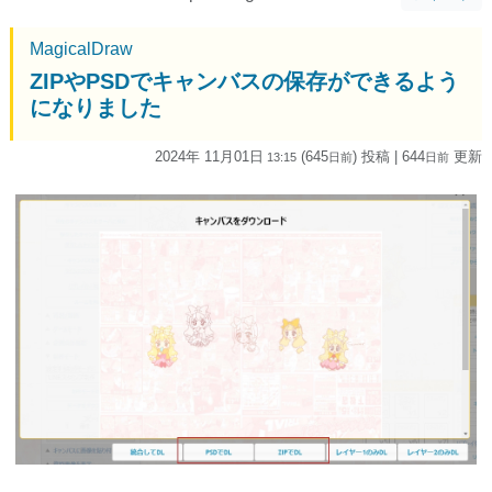
MagicalDraw
ZIPやPSDでキャンバスの保存ができるよう
になりました
2024年 11月01日
(645
) 投稿
| 644
更新
13:15
日
前
日
前