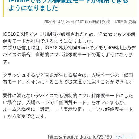
iPhoneでもフル解像度モードが利用できる
ようになりました
2025年 07月26日
(378
) 投稿
| 378
更新
07:07
日
前
日
前
iOS18.2以降でメモリ制限が緩和されたため、iPhoneでもフル解
像度モードが利用できるようになりました。
アプリ版使用時は、iOS18.2以降のiPhoneでメモリ4GB以上のデ
バイスの場合、自動的にフル解像度モードで開くようになりま
す。
クラッシュするなど問題が生じる場合は、入場ページの「低画
質モード」をオンにすることで従来通りに戻すことができます
。
要件に満たないデバイスでも強制的にフル解像度モードにした
い場合は、入場ページで「低画質モード」をオフにするか、
ルーム入場後に「設定」→「表示設定」→「フル解像度モード
」から変更できます。
https://magical.kuku.lu/?3760
ツイート