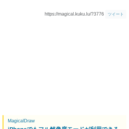
https://magical.kuku.lu/?3776
ツイート
MagicalDraw