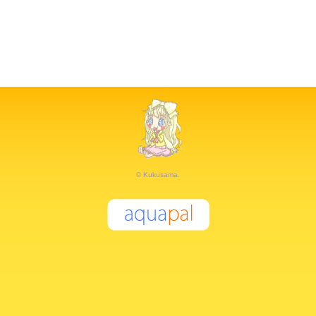
© Kukusama.