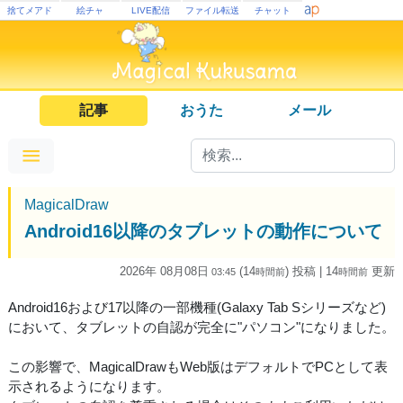
捨てメアド
絵チャ
LIVE配信
ファイル転送
チャット
記事
おうた
メール
MagicalDraw
Android16以降のタブレットの動作について
2026年 08月08日
(14
) 投稿
| 14
更新
03:45
時間
前
時間
前
Android16および17以降の一部機種(Galaxy Tab Sシリーズなど)
において、タブレットの自認が完全に"パソコン"になりました。
この影響で、MagicalDrawもWeb版はデフォルトでPCとして表
示されるようになります。