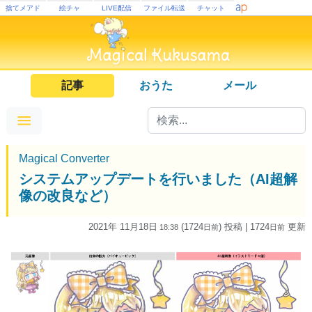
捨てメアド
絵チャ
LIVE配信
ファイル転送
チャット
記事
おうた
メール
Magical Converter
システムアップデートを行いました（AI超解
像の改良など）
2021年 11月18日
(1724
) 投稿
| 1724
更新
18:38
日
前
日
前