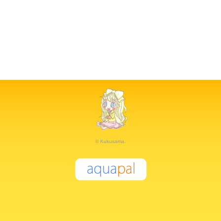
© Kukusama.