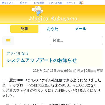
捨てメアド
絵チャ
LIVE配信
ファイル転送
チャット
記事
おうた
メール
ファイルなう
システムアップデートのお知らせ
2024年 01月12日
(939
) 投稿
| 938
更新
09:01
日
前
日
前
・一度に100GBまでのファイルを送信できるようになりました
単一アップロードの最大容量が従来の8GBから100GBになり、
大容量のファイルのやりとりにもご利用いただけるようになり
ました。