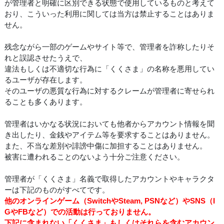
が管理者と明確に区別できる状態で使用しているものと考えて
おり、こういった利用に関しては当方は禁止することはありま
せん。
残念ながら一部のゲームやサイト等で、管理者を詐称したりそ
れと誤認させたうえで、
違法もしくは不適切な行為に「くくさま」の名称を悪用してい
るユーザが存在します。
そのユーザの悪質な行為に対するクレームが管理者に寄せられ
ることも多くあります。
管理者はいかなる状況においても他者からアカウント情報を聞
き出したり、金銭やアイテム等を要求することはありません。
また、不当な差別や誹謗中傷に加担することはありません。
被害に遭われることのないよう十分ご注意ください。
管理者が「くくさま」名義で取得したアカウントやキャラクタ
ーは下記のものがすべてです。
他のオンラインゲーム（SwitchやSteam, PSNなど）やSNS（I
GやFBなど）での活動は行っておりません。
下記に含まれない「くくさま」もしくはそれらを含むアカウン