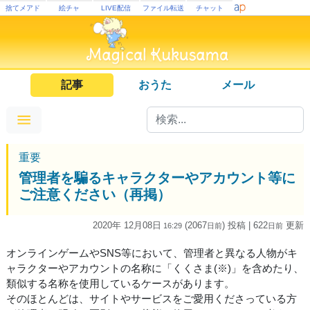
捨てメアド
絵チャ
LIVE配信
ファイル転送
チャット
記事
おうた
メール
重要
管理者を騙るキャラクターやアカウント等に
ご注意ください（再掲）
2020年 12月08日
(2067
) 投稿
| 622
更新
16:29
日
前
日
前
オンラインゲームやSNS等において、管理者と異なる人物がキ
ャラクターやアカウントの名称に「くくさま(※)」を含めたり、
類似する名称を使用しているケースがあります。
そのほとんどは、サイトやサービスをご愛用くださっている方