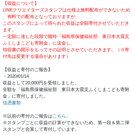
【収益について】
LINEクリエイターズスタンプは仕様上無料配布ができないため
、有料での配布となっておりますが、
このスタンプによって得られた収益は全額寄付させていただき
ます。
一定額に達した段階で随時「福島県保健福祉部 東日本大震災
ふくしまこども寄附金」に送金し、
領収書の開示をもってその証明とさせていただきます。（※寄
付先は変更する場合があります）
【収益と寄付のご報告】
・2020/01/14
収益として20,000円を受領しました。
全額を「福島県保健福祉部 東日本大震災ふくしまこども寄附
金」に寄付しました。
信憑書類
※以前の寄付のご報告は
こちら
。
※スタンプごとに収益の計算ができないため、第一段＆第二弾
スタンプと合算して寄付しています。