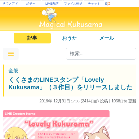
捨てメアド
絵チャ
LIVE配信
ファイル転送
チャット
記事
おうた
メール
全般
くくさまのLINEスタンプ「Lovely
Kukusama」（３作目）をリリースしました
2019年 12月31日
(2414
) 投稿
| 1068
更新
17:05
日
前
日
前