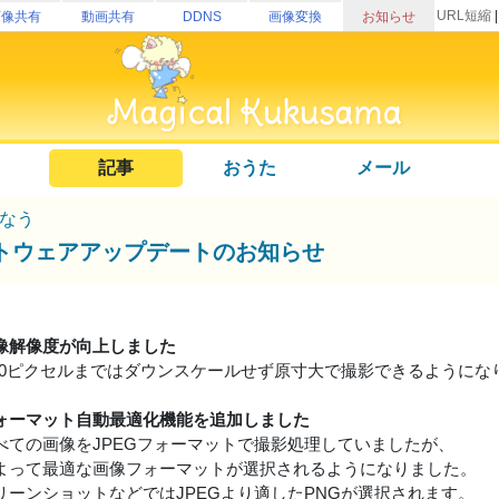
URL短縮
画像共有
動画共有
DDNS
画像変換
お知らせ
記事
おうた
メール
なう
トウェアアップデートのお知らせ
像解像度が向上しました
×1200ピクセルまではダウンスケールせず原寸大で撮影できるように
ォーマット自動最適化機能を追加しました
べての画像をJPEGフォーマットで撮影処理していましたが、
よって最適な画像フォーマットが選択されるようになりました。
クリーンショットなどではJPEGより適したPNGが選択されます。