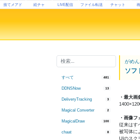
捨てメアド
絵チャ
LIVE配信
ファイル転送
チャット
がめん
ソフ
すべて
481
DDNSNow
13
・最大画
DeliveryTracking
3
1400
Magical Converter
2
・画像フ
MagicalDraw
100
従来はす
被写体に
chaat
8
UIのス