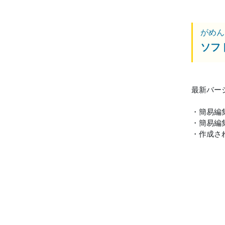
がめん
ソフ
最新バージ
・簡易編
・簡易編
・作成され