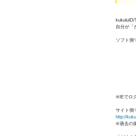
kukulu
自分が「
ソフト側
※IEで
サイト側
http://kuk
※過去の