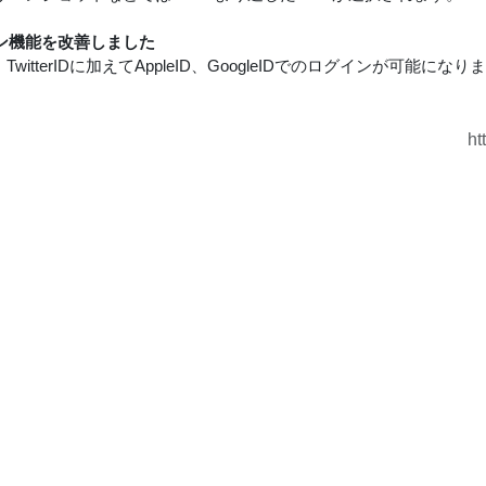
ン機能を改善しました
ID、TwitterIDに加えてAppleID、GoogleIDでのログインが可能にな
ht