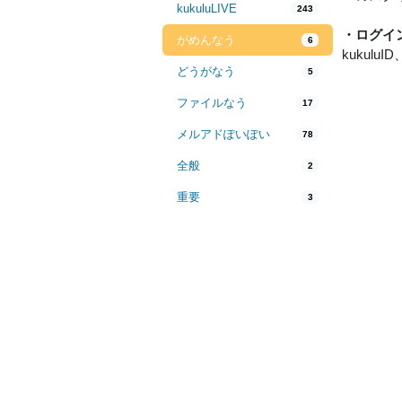
kukuluLIVE
243
・ログイ
がめんなう
6
kukulu
どうがなう
5
ファイルなう
17
メルアドぽいぽい
78
全般
2
重要
3