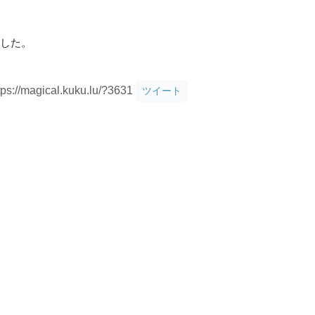
りました。
tps://magical.kuku.lu/?3631
ツイート