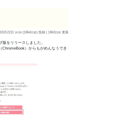
 03月22日
(1964
) 投稿
| 1963
更新
16:58
日
前
日
前
ウザ版をリリースしました。
OS（ChromeBook）からもがめんなうでき