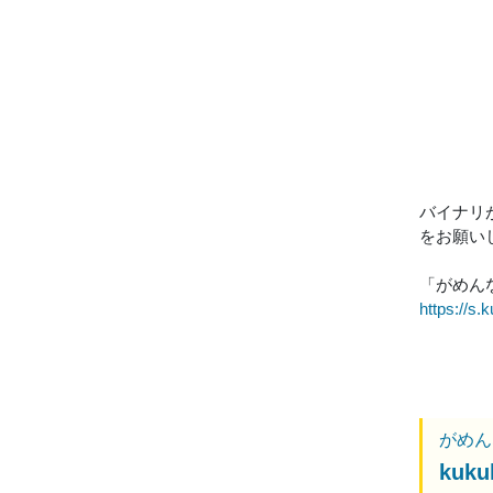
バイナリ
をお願い
「がめん
https://s.k
がめん
kuk