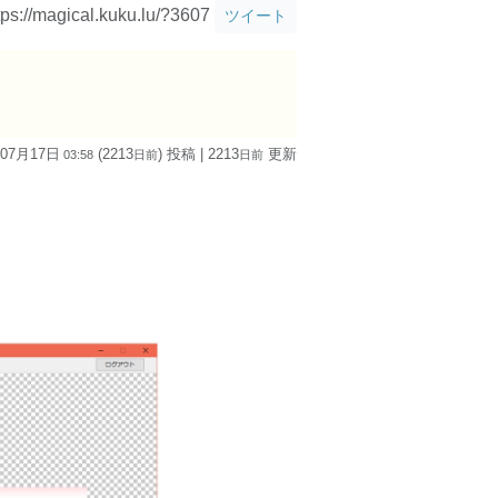
tps://magical.kuku.lu/?3607
ツイート
 07月17日
(2213
) 投稿
| 2213
更新
03:58
日
前
日
前