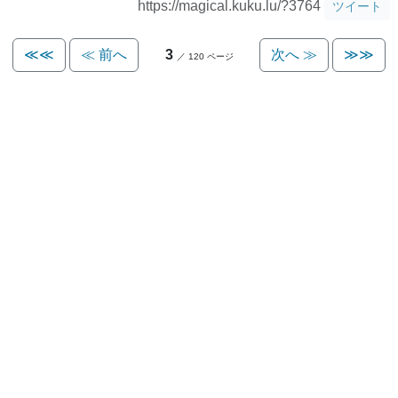
https://magical.kuku.lu/?3764
ツイート
≪≪
≪ 前へ
3
次へ ≫
≫≫
／ 120 ページ