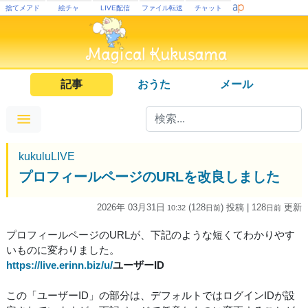
捨てメアド
絵チャ
LIVE配信
ファイル転送
チャット
記事
おうた
メール
kukuluLIVE
プロフィールページのURLを改良しました
2026年 03月31日
(128
) 投稿
| 128
更新
10:32
日
前
日
前
プロフィールページのURLが、下記のような短くてわかりやす
いものに変わりました。
https://live.erinn.biz/u/
ユーザーID
この「ユーザーID」の部分は、デフォルトではログインIDが設