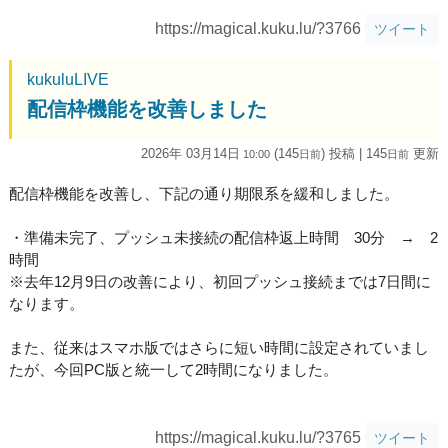
https://magical.kuku.lu/?3766
ツイート
kukuluLIVE
配信枠機能を改善しました
2026年 03月14日
(145
) 投稿
| 145
更新
10:00
日
前
日
前
配信枠機能を改善し、下記の通り期限系を緩和しました。
・準備未完了、プッシュ未接続の配信枠返上時間 30分 → 2
時間
※去年12月9日の改善により、初回プッシュ接続までは7日間に
なります。
また、従来はスマホ版ではさらに短い時間に設定されていまし
たが、今回PC版と統一して2時間になりました。
https://magical.kuku.lu/?3765
ツイート