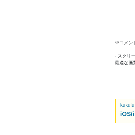
※コメン
- スク
最適な画
kukul
iO