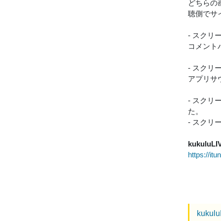
どちらの
聴側でサ
- スク
コメント
- スク
アプリサ
- スク
た。
- スク
kukuluLI
https://i
kukul