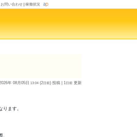
|
お問い合わせ
|
稼働状況
2026年 08月05日
(2
) 投稿
| 1
更新
13:04
日
前
日
前
。
なります。
際、