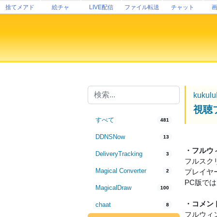
捨てメアド
絵チャ
LIVE配信
ファイル転送
チャット
kukul
視聴
すべて
481
DDNSNow
13
・フルウ
DeliveryTracking
3
フルスク
Magical Converter
プレイヤ
2
PC版で
MagicalDraw
100
・コメン
chaat
8
フルウィ