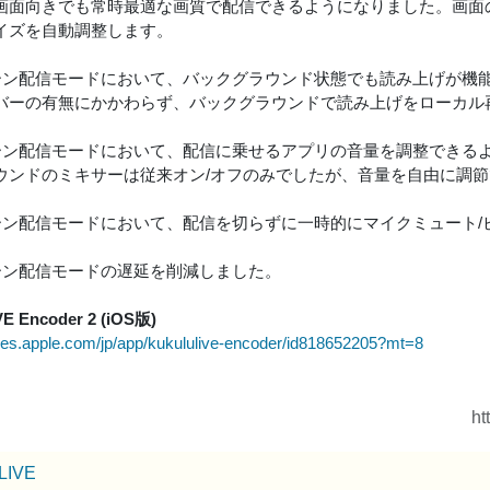
画面向きでも常時最適な画質で配信できるようになりました。画面
イズを自動調整します。
リーン配信モードにおいて、バックグラウンド状態でも読み上げが機
バーの有無にかかわらず、バックグラウンドで読み上げをローカル
リーン配信モードにおいて、配信に乗せるアプリの音量を調整できる
ウンドのミキサーは従来オン/オフのみでしたが、音量を自由に調
リーン配信モードにおいて、配信を切らずに一時的にマイクミュート
リーン配信モードの遅延を削減しました。
VE Encoder 2 (iOS版)
tunes.apple.com/jp/app/kukululive-encoder/id818652205?mt=8
ht
uLIVE