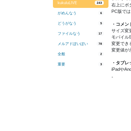
kukuluLIVE
243
右上にボ
PC版で
がめんなう
6
どうがなう
5
・コメン
サイズ変
ファイルなう
17
モバイル
変更でき
メルアドぽいぽい
78
変更値が
全般
2
・タブレ
重要
3
iPad
。