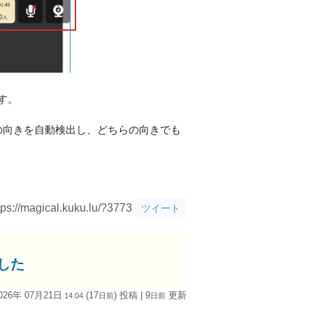
す。
の向きを自動検出し、どちらの向きでも
tps://magical.kuku.lu/?3773
ツイート
ました
026年 07月21日
(17
) 投稿
| 9
更新
14:04
日
前
日
前