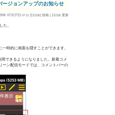
id版)」バージョンアップのお知らせ
26年 07月27日
(11
) 投稿
| 11
更新
07:12
日
前
日
前
しました。
に一時的に画面を隠すことができます。
を利用できるようになりました。新着コメ
リーン配信モードでは、コメントバーの