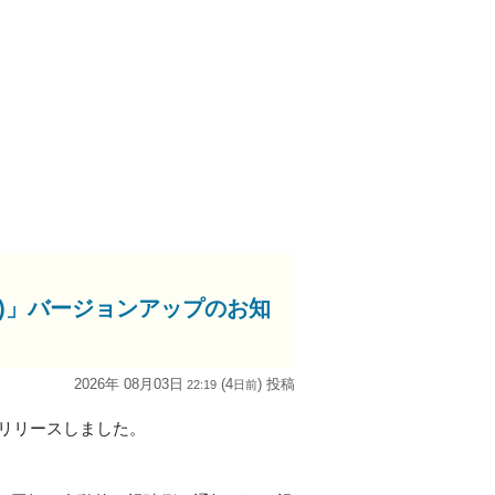
adOS版)」バージョンアップのお知
2026年 08月03日
(4
) 投稿
22:19
日
前
9.0をリリースしました。
。