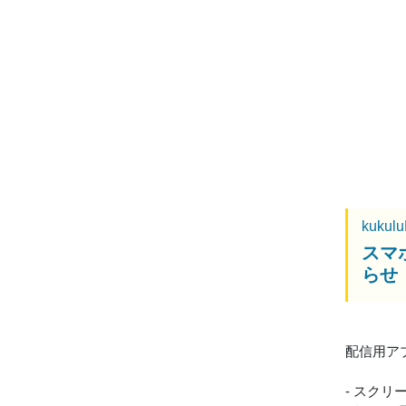
kukul
スマホ
らせ
配信用アプリ
- スク