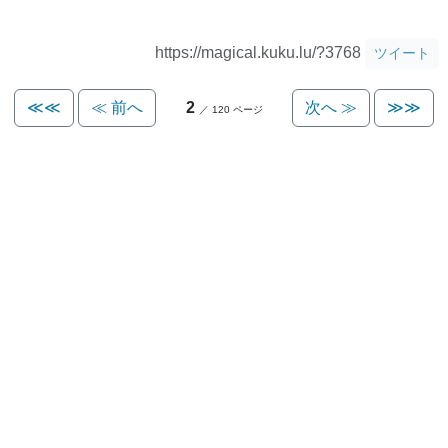
https://magical.kuku.lu/?3768
ツイート
≪≪
≪ 前へ
2
次へ ≫
≫≫
／ 120 ページ