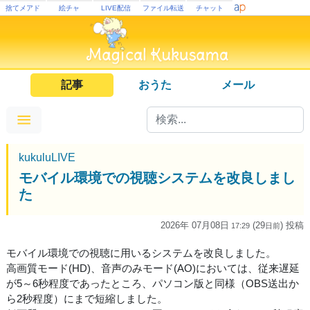
捨てメアド
絵チャ
LIVE配信
ファイル転送
チャット
記事
おうた
メール
kukuluLIVE
モバイル環境での視聴システムを改良しまし
た
2026年 07月08日
(29
) 投稿
17:29
日
前
モバイル環境での視聴に用いるシステムを改良しました。
高画質モード(HD)、音声のみモード(AO)においては、従来遅延
が5～6秒程度であったところ、パソコン版と同様（OBS送出か
ら2秒程度）にまで短縮しました。