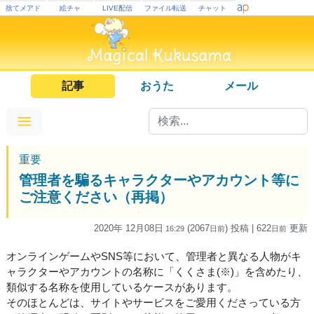
捨てメアド
絵チャ
LIVE配信
ファイル転送
チャット
記事
おうた
メール
重要
管理者を騙るキャラクターやアカウント等に
ご注意ください（再掲）
2020年 12月08日
(2067
) 投稿
| 622
更新
16:29
日
前
日
前
オンラインゲームやSNS等において、管理者と異なる人物がキ
ャラクターやアカウントの名称に「くくさま(※)」を含めたり、
類似する名称を使用しているケースがあります。
そのほとんどは、サイトやサービスをご愛用くださっている方