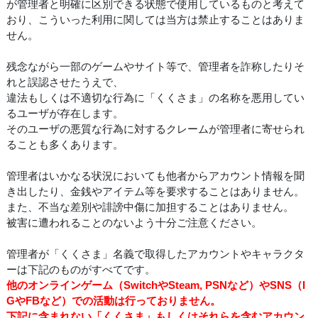
が管理者と明確に区別できる状態で使用しているものと考えて
おり、こういった利用に関しては当方は禁止することはありま
せん。
残念ながら一部のゲームやサイト等で、管理者を詐称したりそ
れと誤認させたうえで、
違法もしくは不適切な行為に「くくさま」の名称を悪用してい
るユーザが存在します。
そのユーザの悪質な行為に対するクレームが管理者に寄せられ
ることも多くあります。
管理者はいかなる状況においても他者からアカウント情報を聞
き出したり、金銭やアイテム等を要求することはありません。
また、不当な差別や誹謗中傷に加担することはありません。
被害に遭われることのないよう十分ご注意ください。
管理者が「くくさま」名義で取得したアカウントやキャラクタ
ーは下記のものがすべてです。
他のオンラインゲーム（SwitchやSteam, PSNなど）やSNS（I
GやFBなど）での活動は行っておりません。
下記に含まれない「くくさま」もしくはそれらを含むアカウン