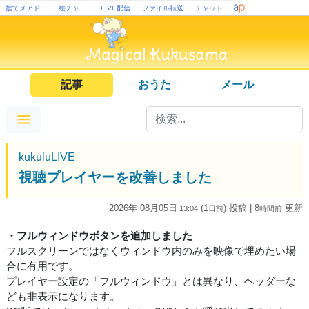
捨てメアド
絵チャ
LIVE配信
ファイル転送
チャット
記事
おうた
メール
kukuluLIVE
視聴プレイヤーを改善しました
2026年 08月05日
(1
) 投稿
| 8
更新
13:04
日
前
時間
前
・フルウィンドウボタンを追加しました
フルスクリーンではなくウィンドウ内のみを映像で埋めたい場
合に有用です。
プレイヤー設定の「フルウィンドウ」とは異なり、ヘッダーな
ども非表示になります。