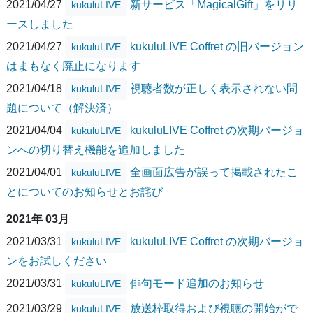
2021/04/27
新サービス「MagicalGift」をリリ
kukuluLIVE
ースしました
2021/04/27
kukuluLIVE Coffret の旧バージョン
kukuluLIVE
はまもなく廃止になります
2021/04/18
視聴者数が正しく表示されない問
kukuluLIVE
題について（解決済）
2021/04/04
kukuluLIVE Coffret の次期バージョ
kukuluLIVE
ンへの切り替え機能を追加しました
2021/04/01
全画面広告が誤って掲載されたこ
kukuluLIVE
とについてのお知らせとお詫び
2021年 03月
2021/03/31
kukuluLIVE Coffret の次期バージョ
kukuluLIVE
ンをお試しください
2021/03/31
俳句モード追加のお知らせ
kukuluLIVE
2021/03/29
放送枠取得および視聴の開始がで
kukuluLIVE