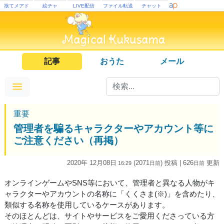
捨てメアド
絵チャ
LIVE配信
ファイル転送
チャット
記事
おうた
メール
重要
管理者を騙るキャラクターやアカウント等に
ご注意ください（再掲）
2020年 12月08日
(2071
) 投稿
| 626
更新
16:29
日
前
日
前
オンラインゲームやSNS等において、管理者と異なる人物がキ
ャラクターやアカウントの名称に「くくさま(※)」を含めたり、
類似する名称を使用しているケースがあります。
そのほとんどは、サイトやサービスをご愛用くださっている方