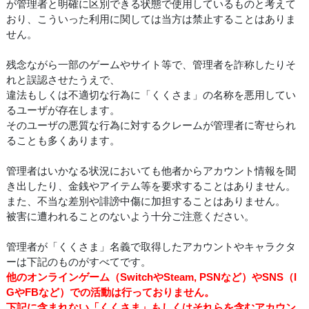
が管理者と明確に区別できる状態で使用しているものと考えて
おり、こういった利用に関しては当方は禁止することはありま
せん。
残念ながら一部のゲームやサイト等で、管理者を詐称したりそ
れと誤認させたうえで、
違法もしくは不適切な行為に「くくさま」の名称を悪用してい
るユーザが存在します。
そのユーザの悪質な行為に対するクレームが管理者に寄せられ
ることも多くあります。
管理者はいかなる状況においても他者からアカウント情報を聞
き出したり、金銭やアイテム等を要求することはありません。
また、不当な差別や誹謗中傷に加担することはありません。
被害に遭われることのないよう十分ご注意ください。
管理者が「くくさま」名義で取得したアカウントやキャラクタ
ーは下記のものがすべてです。
他のオンラインゲーム（SwitchやSteam, PSNなど）やSNS（I
GやFBなど）での活動は行っておりません。
下記に含まれない「くくさま」もしくはそれらを含むアカウン