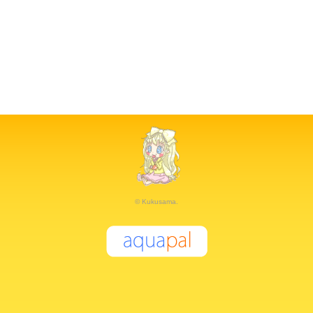
© Kukusama.