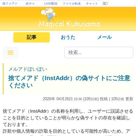
捨てメアド
絵チャ
LIVE配信
ファイル転送
チャット
記事
おうた
メール
メルアドぽいぽい
捨てメアド（InstAddr）の偽サイトにご注意
ください
2026年 04月26日
(105
) 投稿
| 105
更新
23:36
日
前
日
前
捨てメアド（InstAddr）の名称を利用し、ユーザーに誤認させる
ことを目的としていることが明らかな偽サイトの存在を確認し
ております。
詐欺や個人情報の詐取を目的としている可能性が高いため、ア