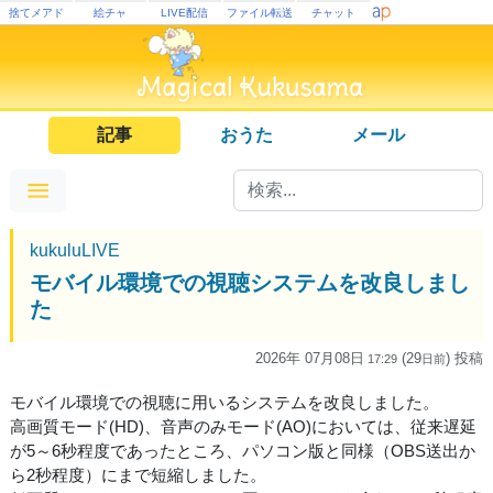
捨てメアド
絵チャ
LIVE配信
ファイル転送
チャット
記事
おうた
メール
kukuluLIVE
モバイル環境での視聴システムを改良しまし
た
2026年 07月08日
(29
) 投稿
17:29
日
前
モバイル環境での視聴に用いるシステムを改良しました。
高画質モード(HD)、音声のみモード(AO)においては、従来遅延
が5～6秒程度であったところ、パソコン版と同様（OBS送出か
ら2秒程度）にまで短縮しました。