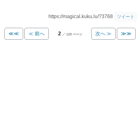
https://magical.kuku.lu/?3768
ツイート
≪≪
≪ 前へ
2
次へ ≫
≫≫
／ 120 ページ