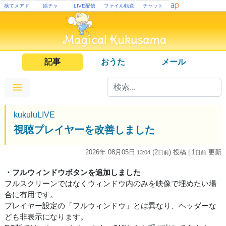
捨てメアド
絵チャ
LIVE配信
ファイル転送
チャット
記事
おうた
メール
kukuluLIVE
視聴プレイヤーを改善しました
2026年 08月05日
(2
) 投稿
| 1
更新
13:04
日
前
日
前
・フルウィンドウボタンを追加しました
フルスクリーンではなくウィンドウ内のみを映像で埋めたい場
合に有用です。
プレイヤー設定の「フルウィンドウ」とは異なり、ヘッダーな
ども非表示になります。