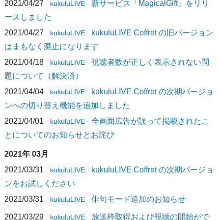
2021/04/27
新サービス「MagicalGift」をリリ
kukuluLIVE
ースしました
2021/04/27
kukuluLIVE Coffret の旧バージョン
kukuluLIVE
はまもなく廃止になります
2021/04/18
視聴者数が正しく表示されない問
kukuluLIVE
題について（解決済）
2021/04/04
kukuluLIVE Coffret の次期バージョ
kukuluLIVE
ンへの切り替え機能を追加しました
2021/04/01
全画面広告が誤って掲載されたこ
kukuluLIVE
とについてのお知らせとお詫び
2021年 03月
2021/03/31
kukuluLIVE Coffret の次期バージョ
kukuluLIVE
ンをお試しください
2021/03/31
俳句モード追加のお知らせ
kukuluLIVE
2021/03/29
放送枠取得および視聴の開始がで
kukuluLIVE