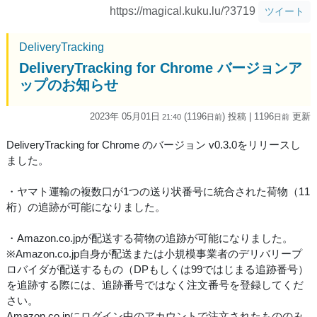
https://magical.kuku.lu/?3719
ツイート
DeliveryTracking
DeliveryTracking for Chrome バージョンア
ップのお知らせ
2023年 05月01日
(1196
) 投稿
| 1196
更新
21:40
日
前
日
前
DeliveryTracking for Chrome のバージョン v0.3.0をリリースし
ました。
・ヤマト運輸の複数口が1つの送り状番号に統合された荷物（11
桁）の追跡が可能になりました。
・Amazon.co.jpが配送する荷物の追跡が可能になりました。
※Amazon.co.jp自身が配送または小規模事業者のデリバリープ
ロバイダが配送するもの（DPもしくは99ではじまる追跡番号）
を追跡する際には、追跡番号ではなく注文番号を登録してくだ
さい。
Amazon.co.jpにログイン中のアカウントで注文されたもののみ