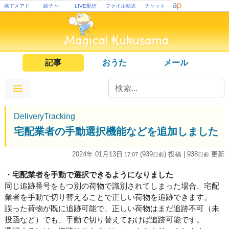
捨てメアド
絵チャ
LIVE配信
ファイル転送
チャット
記事
おうた
メール
DeliveryTracking
宅配業者の手動選択機能などを追加しました
2024年 01月13日
(939
) 投稿
| 938
更新
17:07
日
前
日
前
・宅配業者を手動で選択できるようになりました
同じ追跡番号をもつ別の荷物で識別されてしまった場合、宅配
業者を手動で切り替えることで正しい荷物を追跡できます。
誤った荷物が既に追跡可能で、正しい荷物はまだ追跡不可（未
投函など）でも、手動で切り替えておけば追跡可能です。