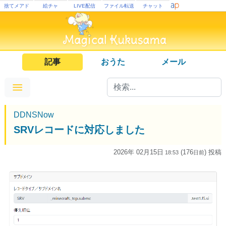
捨てメアド
絵チャ
LIVE配信
ファイル転送
チャット
記事
おうた
メール
DDNSNow
SRVレコードに対応しました
2026年 02月15日
(176
) 投稿
18:53
日
前