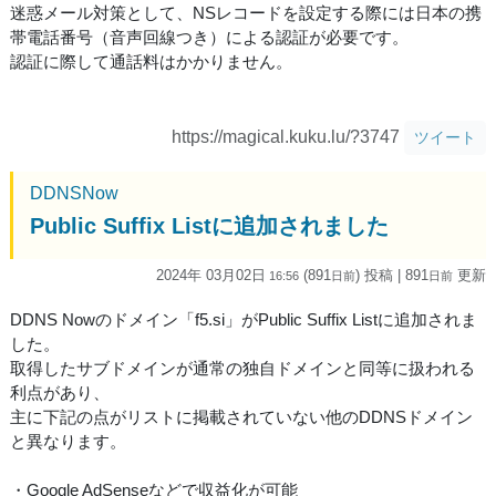
迷惑メール対策として、NSレコードを設定する際には日本の携
帯電話番号（音声回線つき）による認証が必要です。
認証に際して通話料はかかりません。
https://magical.kuku.lu/?3747
ツイート
DDNSNow
Public Suffix Listに追加されました
2024年 03月02日
(891
) 投稿
| 891
更新
16:56
日
前
日
前
DDNS Nowのドメイン「f5.si」がPublic Suffix Listに追加されま
した。
取得したサブドメインが通常の独自ドメインと同等に扱われる
利点があり、
主に下記の点がリストに掲載されていない他のDDNSドメイン
と異なります。
・Google AdSenseなどで収益化が可能