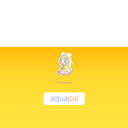
© Kukusama.