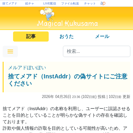
捨てメアド
絵チャ
LIVE配信
ファイル転送
チャット
記事
おうた
メール
メルアドぽいぽい
捨てメアド（InstAddr）の偽サイトにご注意
ください
2026年 04月26日
(102
) 投稿
| 102
更新
23:36
日
前
日
前
捨てメアド（InstAddr）の名称を利用し、ユーザーに誤認させる
ことを目的としていることが明らかな偽サイトの存在を確認し
ております。
詐欺や個人情報の詐取を目的としている可能性が高いため、ア