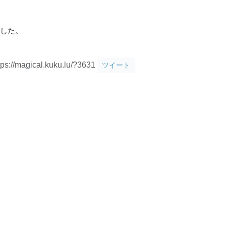
りました。
tps://magical.kuku.lu/?3631
ツイート