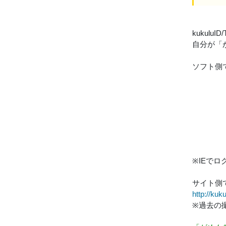
kukulu
自分が「
ソフト側
※IEで
サイト側
http://kuk
※過去の