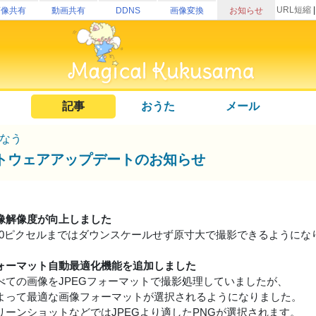
URL短縮
画像共有
動画共有
DDNS
画像変換
お知らせ
記事
おうた
メール
なう
トウェアアップデートのお知らせ
像解像度が向上しました
×1200ピクセルまではダウンスケールせず原寸大で撮影できるように
ォーマット自動最適化機能を追加しました
べての画像をJPEGフォーマットで撮影処理していましたが、
よって最適な画像フォーマットが選択されるようになりました。
クリーンショットなどではJPEGより適したPNGが選択されます。