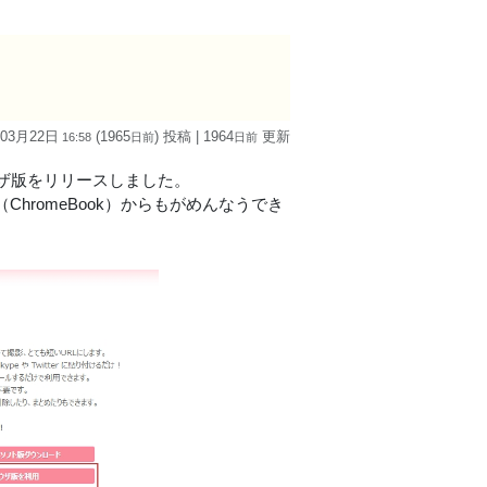
 03月22日
(1965
) 投稿
| 1964
更新
16:58
日
前
日
前
ウザ版をリリースしました。
OS（ChromeBook）からもがめんなうでき