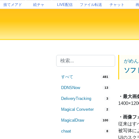
捨てメアド
絵チャ
LIVE配信
ファイル転送
チャット
がめん
ソフ
すべて
481
DDNSNow
13
・最大画
DeliveryTracking
3
1400
Magical Converter
2
・画像フ
MagicalDraw
100
従来はす
被写体に
chaat
8
UIのス