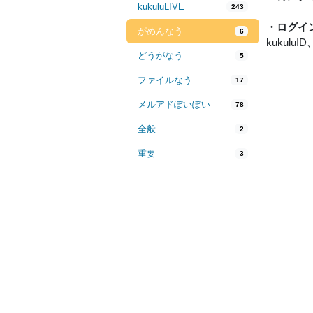
kukuluLIVE
243
・ログイ
がめんなう
6
kukulu
どうがなう
5
ファイルなう
17
メルアドぽいぽい
78
全般
2
重要
3