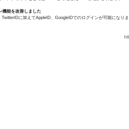
ン機能を改善しました
ID、TwitterIDに加えてAppleID、GoogleIDでのログインが可能にな
ht