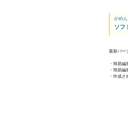
がめん
ソフ
最新バージ
・簡易編
・簡易編
・作成され