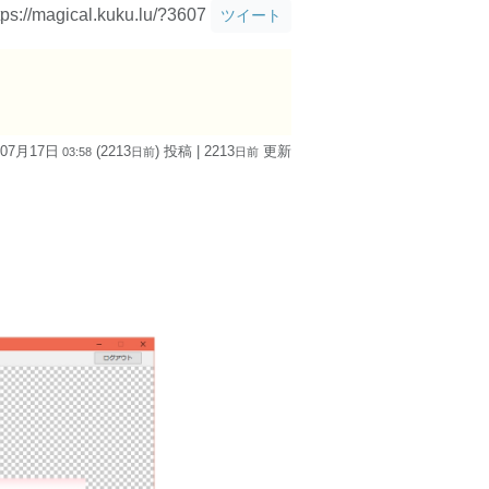
tps://magical.kuku.lu/?3607
ツイート
 07月17日
(2213
) 投稿
| 2213
更新
03:58
日
前
日
前