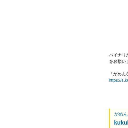
バイナリ
をお願い
「がめん
https://s.k
がめん
kuk