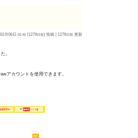
 02月06日
(1279
) 投稿
| 1278
更新
02:46
日
前
日
前
した。
Drawアカウントを使用できます。