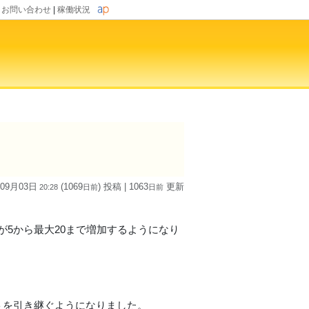
|
お問い合わせ
|
稼働状況
 09月03日
(1069
) 投稿
| 1063
更新
20:28
日
前
日
前
が5から最大20まで増加するようになり
トを引き継ぐようになりました。