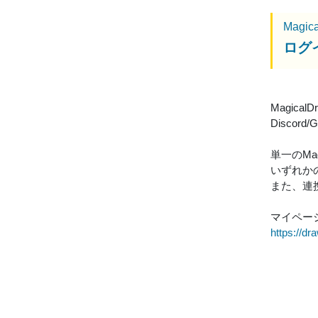
Magic
ログ
Magic
Disco
単一のMa
いずれかの
また、連
マイペー
https://d