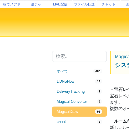
捨てメアド
絵チャ
LIVE配信
ファイル転送
チャット
Magic
シス
すべて
480
DDNSNow
13
・宝石レ
DeliveryTracking
3
宝石レベ
Magical Converter
ます。
2
複数のオ
MagicalDraw
99
・ルーム
chaat
8
新しいル