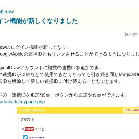
alDraw
イン機能が新しくなりました
2023年
alDrawのログイン機能が新しくなり、
rd/Google/Appleの連携IDともリンクさせることができるようになりま
gicalDrawアカウントに複数の連携IDを追加でき、
連携IDが凍結などで使用できなくなっても引き続き同じMagical
携IDを解除して新しい連携IDに付け替えることもできます。
ジの「連携IDを追加/変更」ボタンから追加や変更ができます。
raw.kuku.lu/mypage.php