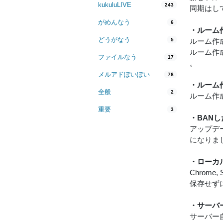
kukuluLIVE
243
同期はし
がめんなう
6
・ルーム
どうがなう
5
ルーム作
ルーム作
ファイルなう
17
。
メルアドぽいぽい
78
・ルーム
全般
2
ルーム作
重要
3
・BAN
アップデ
になりま
・ローカ
Chrom
保存せず
・サーバ
サーバー