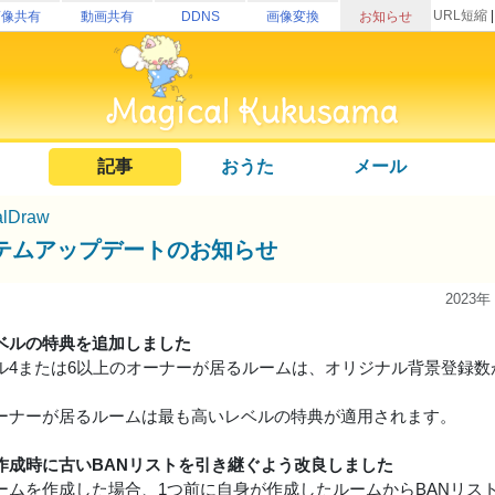
URL短縮
画像共有
動画共有
DDNS
画像変換
お知らせ
記事
おうた
メール
alDraw
テムアップデートのお知らせ
2023年
ベルの特典を追加しました
ル4または6以上のオーナーが居るルームは、オリジナル背景登録数
ーナーが居るルームは最も高いレベルの特典が適用されます。
作成時に古いBANリストを引き継ぐよう改良しました
ームを作成した場合、1つ前に自身が作成したルームからBANリス