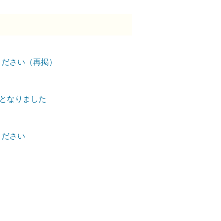
ください（再掲）
外となりました
ください