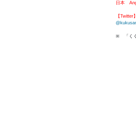
日本 An
【Twitter
@kukusa
※ 「く