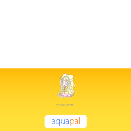
© Kukusama.