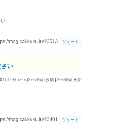
さい。
tps://magical.kuku.lu/?3513
ツイート
ださい
 01月09日
(2767
) 投稿
| 2068
更新
12:15
日
前
日
前
tps://magical.kuku.lu/?3401
ツイート