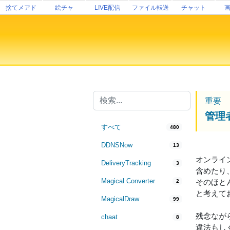
捨てメアド
絵チャ
LIVE配信
ファイル転送
チャット
重要
管理
すべて
480
DDNSNow
13
オンライ
DeliveryTracking
3
含めたり
Magical Converter
そのほと
2
と考えて
MagicalDraw
99
残念なが
chaat
8
違法もし