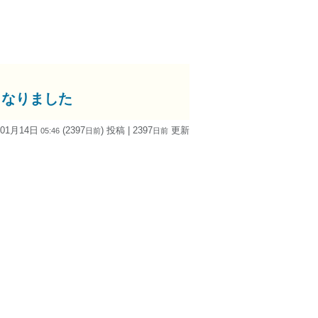
となりました
 01月14日
(2397
) 投稿
| 2397
更新
05:46
日
前
日
前