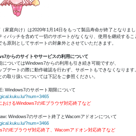
ws7（家庭向け）は2020年1月14日をもって製品寿命が終了となりま
ティパッチを含めて一切のサポートがなくなり、使用を継続するこ
でも原則としてサポートの対象外とさせていただきます。
ows7からのサイトやサービスの利用について
能についてはWindows7からの利用も引き続き可能ですが、
ップデートの際に動作確認を行わず、サポートもできなくなります
との取り扱いについては下記をご参照ください。
LIVE: Windows7のサポート期限について
agical.kuku.lu/?num=3465
おけるWindows7のIEブラウザ対応終了など
lDraw: Windows7のサポート終了とWacomアドオンについて
agical.kuku.lu/?num=3466
ows7のIEブラウザ対応終了、Wacomアドオン対応終了など