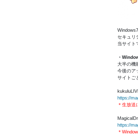
Windo
セキュリ
当サイト
・Wind
大半の機
今後のア
サイトご
kukulu
https://m
＊生放送に
Magica
https://m
＊Wind