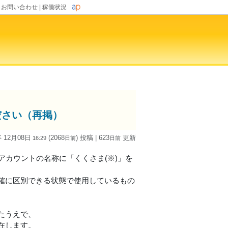
|
お問い合わせ
|
稼働状況
ださい（再掲）
年 12月08日
(2068
) 投稿
| 623
更新
16:29
日
前
日
前
アカウントの名称に「くくさま(※)」を
確に区別できる状態で使用しているもの
。
たうえで、
在します。