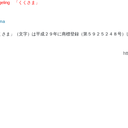
geling 「くくさま」
】
ma
くさま」（文字）は平成２９年に商標登録（第５９２５２４８号）
ht