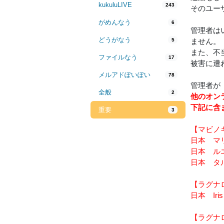
kukuluLIVE
243
そのユー
がめんなう
6
管理者は
どうがなう
5
ません。
また、不
ファイルなう
17
被害に遭
メルアドぽいぽい
78
管理者が
全般
2
他のオンラ
下記に含
重要
3
【マビノ
日本 マ
日本 ル
日本 タ
【ラグナ
日本 Ir
【ラグナ