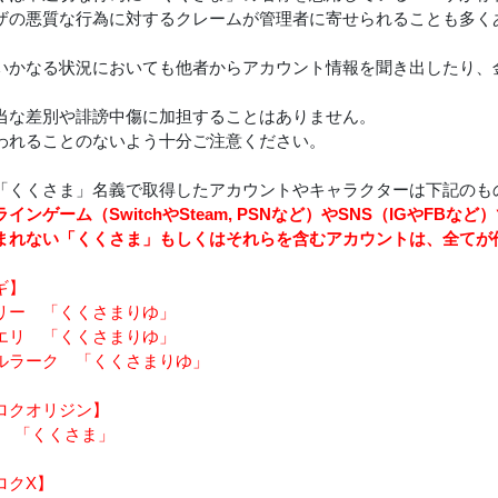
ザの悪質な行為に対するクレームが管理者に寄せられることも多く
いかなる状況においても他者からアカウント情報を聞き出したり、
当な差別や誹謗中傷に加担することはありません。
われることのないよう十分ご注意ください。
「くくさま」名義で取得したアカウントやキャラクターは下記のも
インゲーム（SwitchやSteam, PSNなど）やSNS（IGやFB
まれない「くくさま」もしくはそれらを含むアカウントは、全てが
ギ】
リー 「くくさまりゆ」
エリ 「くくさまりゆ」
ルラーク 「くくさまりゆ」
ロクオリジン】
is 「くくさま」
ロクX】