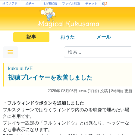
捨てメアド
絵チャ
LIVE配信
ファイル転送
チャット
記事
おうた
メール
kukuluLIVE
視聴プレイヤーを改善しました
2026年 08月05日
(1
) 投稿
| 8
更新
13:04
日
前
時間
前
・フルウィンドウボタンを追加しました
フルスクリーンではなくウィンドウ内のみを映像で埋めたい場
合に有用です。
プレイヤー設定の「フルウィンドウ」とは異なり、ヘッダーな
ども非表示になります。