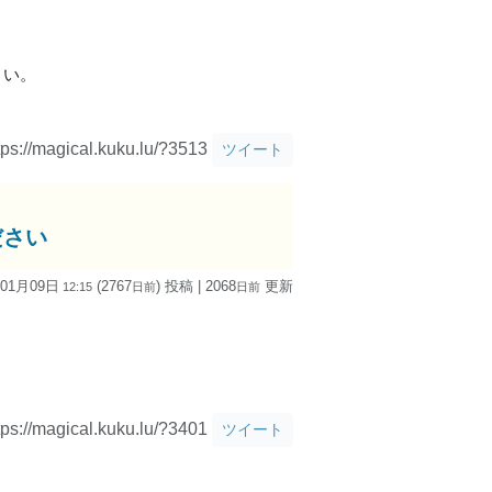
さい。
tps://magical.kuku.lu/?3513
ツイート
ださい
 01月09日
(2767
) 投稿
| 2068
更新
12:15
日
前
日
前
tps://magical.kuku.lu/?3401
ツイート