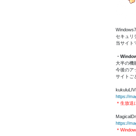
Windo
セキュリ
当サイト
・Wind
大半の機
今後のア
サイトご
kukulu
https://m
＊生放送に
Magica
https://m
＊Wind