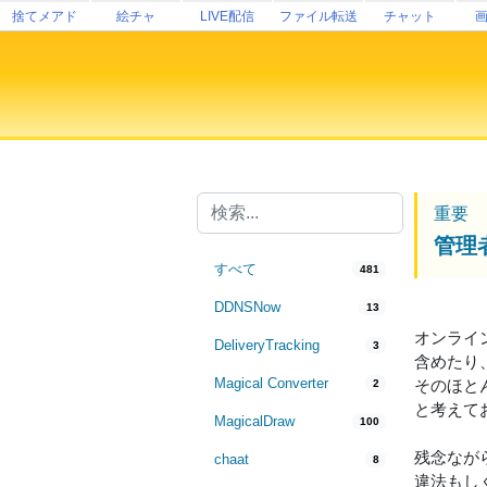
捨てメアド
絵チャ
LIVE配信
ファイル転送
チャット
重要
管理
すべて
481
DDNSNow
13
オンライ
DeliveryTracking
3
含めたり
Magical Converter
そのほと
2
と考えて
MagicalDraw
100
残念なが
chaat
8
違法もし