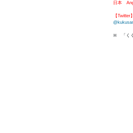
日本 An
【Twitter
@kukusa
※ 「く