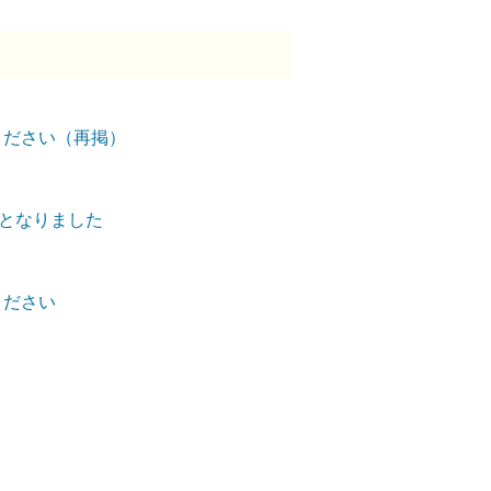
ください（再掲）
外となりました
ください