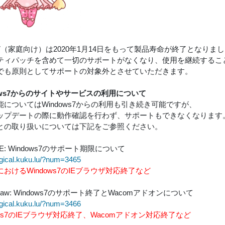
ws7（家庭向け）は2020年1月14日をもって製品寿命が終了となりま
ティパッチを含めて一切のサポートがなくなり、使用を継続するこ
でも原則としてサポートの対象外とさせていただきます。
ows7からのサイトやサービスの利用について
能についてはWindows7からの利用も引き続き可能ですが、
ップデートの際に動作確認を行わず、サポートもできなくなります
との取り扱いについては下記をご参照ください。
LIVE: Windows7のサポート期限について
agical.kuku.lu/?num=3465
おけるWindows7のIEブラウザ対応終了など
lDraw: Windows7のサポート終了とWacomアドオンについて
agical.kuku.lu/?num=3466
ows7のIEブラウザ対応終了、Wacomアドオン対応終了など