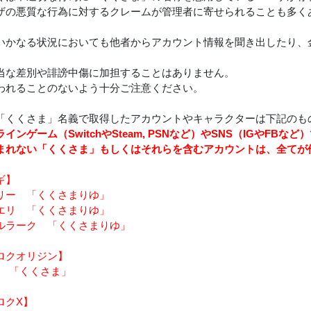
ザの悪質な行為に対するクレームが管理者に寄せられることも多く
いかなる状況においても他者からアカウント情報を聞き出したり、
当な差別や誹謗中傷に加担することはありません。
われることのないよう十分ご注意ください。
「くくさま」名義で取得したアカウントやキャラクターは下記のも
インゲーム（SwitchやSteam, PSNなど）やSNS（IGやFB
まれない「くくさま」もしくはそれらを含むアカウントは、全てが
ギ】
リー 「くくさまりゆ」
エリ 「くくさまりゆ」
ルラーク 「くくさまりゆ」
ロクオリジン】
is 「くくさま」
ロクX】