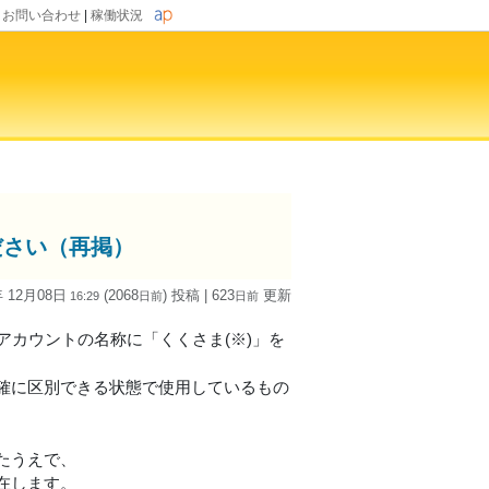
|
お問い合わせ
|
稼働状況
ださい（再掲）
年 12月08日
(2068
) 投稿
| 623
更新
16:29
日
前
日
前
アカウントの名称に「くくさま(※)」を
確に区別できる状態で使用しているもの
。
たうえで、
在します。