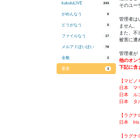
kukuluLIVE
243
そのユー
がめんなう
6
管理者は
どうがなう
5
ません。
また、不
ファイルなう
17
被害に遭
メルアドぽいぽい
78
管理者が
全般
2
他のオンラ
下記に含
重要
3
【マビノ
日本 マ
日本 ル
日本 タ
【ラグナ
日本 Ir
【ラグナ