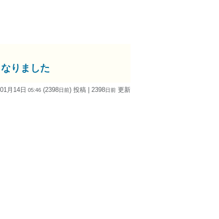
となりました
 01月14日
(2398
) 投稿
| 2398
更新
05:46
日
前
日
前