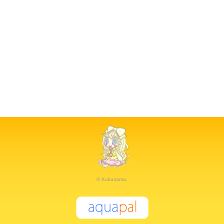
© Kukusama.