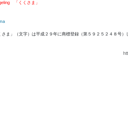
geling 「くくさま」
】
ma
くさま」（文字）は平成２９年に商標登録（第５９２５２４８号）
ht