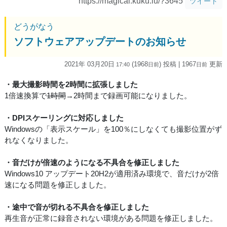
https://magical.kuku.lu/?3645
ツイート
どうがなう
ソフトウェアアップデートのお知らせ
2021年 03月20日
(1968
) 投稿
| 1967
更新
17:40
日
前
日
前
・最大撮影時間を2時間に拡張しました
1倍速換算で
1時間
→2時間まで録画可能になりました。
・DPIスケーリングに対応しました
Windowsの「表示スケール」を100％にしなくても撮影位置がず
れなくなりました。
・音だけが倍速のようになる不具合を修正しました
Windows10 アップデート20H2が適用済み環境で、音だけが2倍
速になる問題を修正しました。
・途中で音が切れる不具合を修正しました
再生音が正常に録音されない環境がある問題を修正しました。