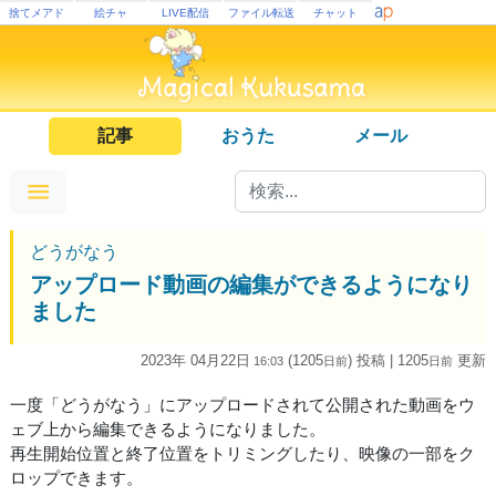
捨てメアド
絵チャ
LIVE配信
ファイル転送
チャット
記事
おうた
メール
どうがなう
アップロード動画の編集ができるようになり
ました
2023年 04月22日
(1205
) 投稿
| 1205
更新
16:03
日
前
日
前
一度「どうがなう」にアップロードされて公開された動画をウ
ェブ上から編集できるようになりました。
再生開始位置と終了位置をトリミングしたり、映像の一部をク
ロップできます。