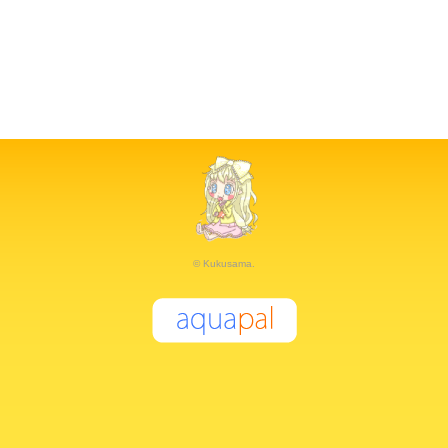
© Kukusama.