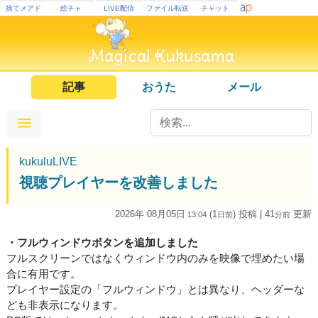
捨てメアド
絵チャ
LIVE配信
ファイル転送
チャット
記事
おうた
メール
kukuluLIVE
視聴プレイヤーを改善しました
2026年 08月05日
(1
) 投稿
| 41
更新
13:04
日
前
分
前
・フルウィンドウボタンを追加しました
フルスクリーンではなくウィンドウ内のみを映像で埋めたい場
合に有用です。
プレイヤー設定の「フルウィンドウ」とは異なり、ヘッダーな
ども非表示になります。