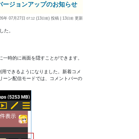
id版)」バージョンアップのお知らせ
26年 07月27日
(13
) 投稿
| 13
更新
07:12
日
前
日
前
しました。
に一時的に画面を隠すことができます。
を利用できるようになりました。新着コメ
リーン配信モードでは、コメントバーの