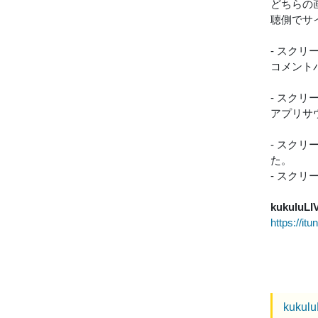
どちらの
聴側でサ
- スク
コメント
- スク
アプリサ
- スク
た。
- スク
kukuluLI
https://i
kukul