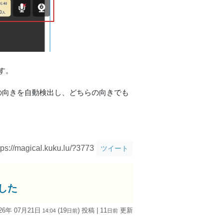
す。
の向きを自動検出し、どちらの向きでも
tps://magical.kuku.lu/?3773
ツイート
ました
26年 07月21日
(19
) 投稿
| 11
更新
14:04
日
前
日
前