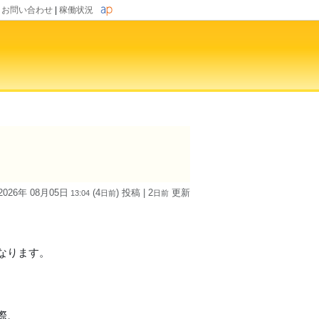
|
お問い合わせ
|
稼働状況
2026年 08月05日
(4
) 投稿
| 2
更新
13:04
日
前
日
前
。
なります。
際、