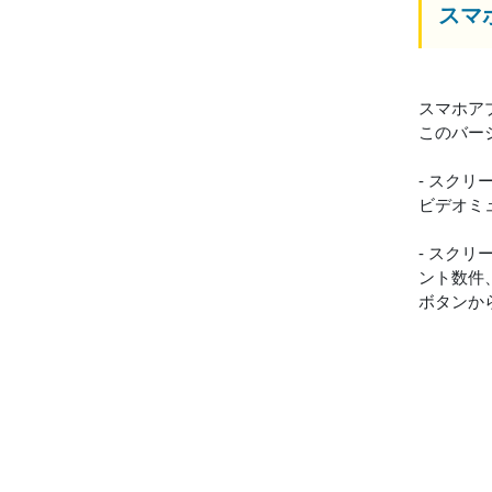
スマホ
スマホアプリ
このバー
- スク
ビデオミ
- スク
ント数件
ボタンか