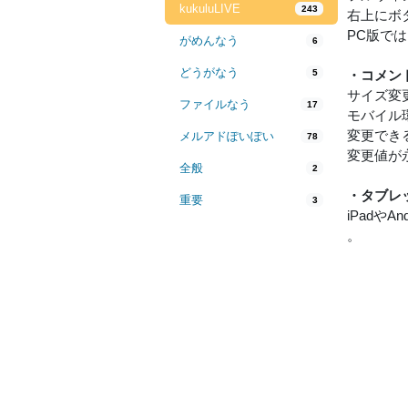
kukuluLIVE
243
右上にボ
PC版で
がめんなう
6
どうがなう
5
・コメン
サイズ変
ファイルなう
17
モバイル
変更でき
メルアドぽいぽい
78
変更値が
全般
2
・タブレ
重要
3
iPad
。