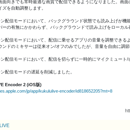
画面向きでも常時最適な画質で配信できるようになりました。画面
イズを自動調整します。
リーン配信モードにおいて、バックグラウンド状態でも読み上げが機
バーの有無にかかわらず、バックグラウンドで読み上げをローカル
リーン配信モードにおいて、配信に乗せるアプリの音量を調整できる
ウンドのミキサーは従来オン/オフのみでしたが、音量を自由に調
リーン配信モードにおいて、配信を切らずに一時的にマイクミュート
リーン配信モードの遅延を削減しました。
VE Encoder 2 (iOS版)
tunes.apple.com/jp/app/kukululive-encoder/id818652205?mt=8
ht
uLIVE