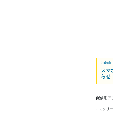
kukul
スマホ
らせ
配信用アプリ
- スク