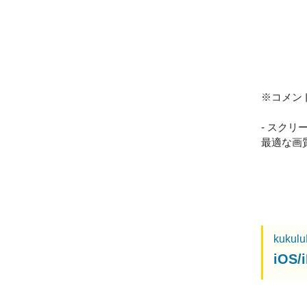
※コメン
- スク
最適な画
kukul
iO