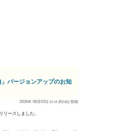
adOS版)」バージョンアップのお知
2026年 08月03日
(6
) 投稿
22:19
日
前
9.0をリリースしました。
。