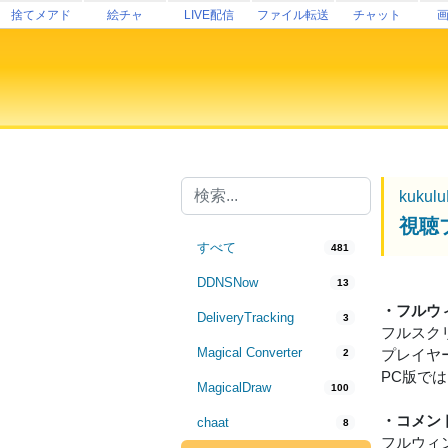
捨てメアド
絵チャ
LIVE配信
ファイル転送
チャット
kukul
視聴
すべて
481
DDNSNow
13
・フルウ
DeliveryTracking
3
フルスク
Magical Converter
プレイヤ
2
PC版で
MagicalDraw
100
・コメン
chaat
8
フルウィ