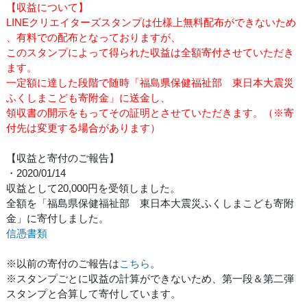
【収益について】
LINEクリエイターズスタンプは仕様上無料配布ができないため
、有料での配布となっておりますが、
このスタンプによって得られた収益は全額寄付させていただき
ます。
一定額に達した段階で随時「福島県保健福祉部 東日本大震災
ふくしまこども寄附金」に送金し、
領収書の開示をもってその証明とさせていただきます。（※寄
付先は変更する場合があります）
【収益と寄付のご報告】
・2020/01/14
収益として20,000円を受領しました。
全額を「福島県保健福祉部 東日本大震災ふくしまこども寄附
金」に寄付しました。
信憑書類
※以前の寄付のご報告は
こちら
。
※スタンプごとに収益の計算ができないため、第一段＆第二弾
スタンプと合算して寄付しています。