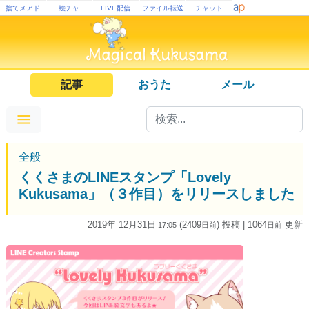
捨てメアド
絵チャ
LIVE配信
ファイル転送
チャット
記事
おうた
メール
全般
くくさまのLINEスタンプ「Lovely
Kukusama」（３作目）をリリースしました
2019年 12月31日
(2409
) 投稿
| 1064
更新
17:05
日
前
日
前