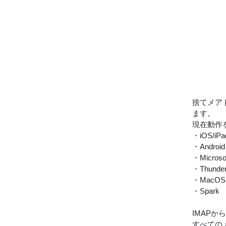
捨てメア
ます。
現在動作
・iOS/i
・Android
・Microsof
・Thunder
・MacO
・Spark
IMAPか
すべての