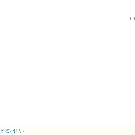
ht
ドぽいぽい