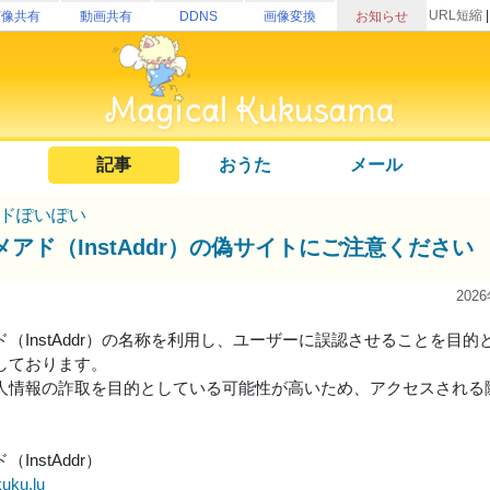
URL短縮
画像共有
動画共有
DDNS
画像変換
お知らせ
記事
おうた
メール
ドぽいぽい
メアド（InstAddr）の偽サイトにご注意ください
202
ド（InstAddr）の名称を利用し、ユーザーに誤認させることを目
しております。
人情報の詐取を目的としている可能性が高いため、アクセスされる
。
InstAddr）
kuku.lu