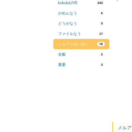
kukuluLIVE
243
がめんなう
6
どうがなう
5
ファイルなう
17
メルアドぽいぽい
78
全般
2
重要
3
メルア