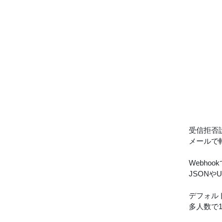
受信拒否
メールで
Webh
JSON
デフォルト
多人数で