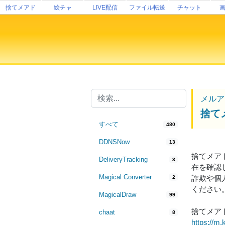
捨てメアド
絵チャ
LIVE配信
ファイル転送
チャット
メルア
捨て
すべて
480
DDNSNow
13
捨てメア
DeliveryTracking
3
在を確認
Magical Converter
詐欺や個
2
ください
MagicalDraw
99
捨てメアド（
chaat
8
https://m.