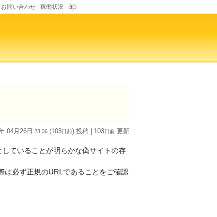
|
お問い合わせ
|
稼働状況
6年 04月26日
(103
) 投稿
| 103
更新
23:36
日
前
日
前
的としていることが明らかな偽サイトの存
際は必ず正規のURLであることをご確認