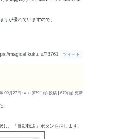
のほうが優れていますので、
tps://magical.kuku.lu/?3761
ツイート
4年 09月27日
(679
) 投稿
| 679
更新
14:33
日
前
日
前
た。
択し、「自動転送」ボタンを押します。