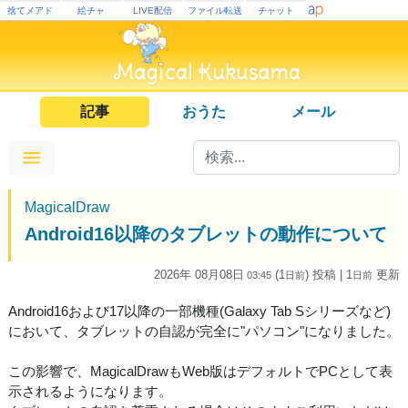
捨てメアド
絵チャ
LIVE配信
ファイル転送
チャット
記事
おうた
メール
MagicalDraw
Android16以降のタブレットの動作について
2026年 08月08日
(1
) 投稿
| 1
更新
03:45
日
前
日
前
Android16および17以降の一部機種(Galaxy Tab Sシリーズなど)
において、タブレットの自認が完全に"パソコン"になりました。
この影響で、MagicalDrawもWeb版はデフォルトでPCとして表
示されるようになります。