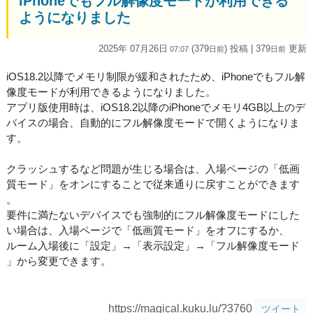
iPhoneでもフル解像度モードが利用できる
ようになりました
2025年 07月26日
(379
) 投稿
| 379
更新
07:07
日
前
日
前
iOS18.2以降でメモリ制限が緩和されたため、iPhoneでもフル解
像度モードが利用できるようになりました。
アプリ版使用時は、iOS18.2以降のiPhoneでメモリ4GB以上のデ
バイスの場合、自動的にフル解像度モードで開くようになりま
す。
クラッシュするなど問題が生じる場合は、入場ページの「低画
質モード」をオンにすることで従来通りに戻すことができます
。
要件に満たないデバイスでも強制的にフル解像度モードにした
い場合は、入場ページで「低画質モード」をオフにするか、
ルーム入場後に「設定」→「表示設定」→「フル解像度モード
」から変更できます。
https://magical.kuku.lu/?3760
ツイート