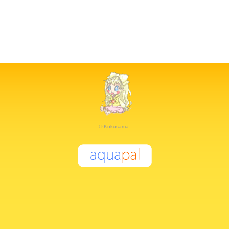
© Kukusama.