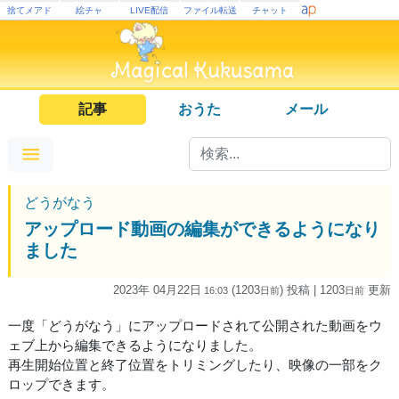
捨てメアド
絵チャ
LIVE配信
ファイル転送
チャット
記事
おうた
メール
どうがなう
アップロード動画の編集ができるようになり
ました
2023年 04月22日
(1203
) 投稿
| 1203
更新
16:03
日
前
日
前
一度「どうがなう」にアップロードされて公開された動画をウ
ェブ上から編集できるようになりました。
再生開始位置と終了位置をトリミングしたり、映像の一部をク
ロップできます。