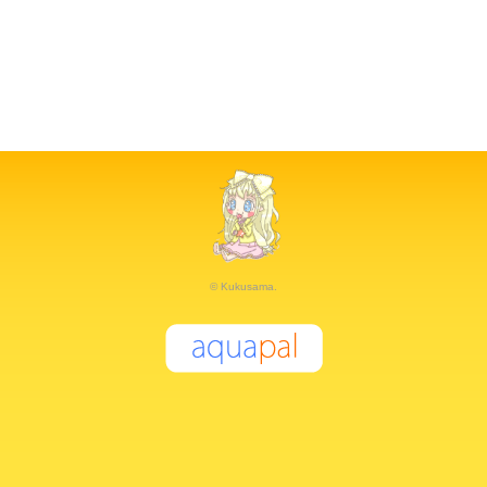
© Kukusama.