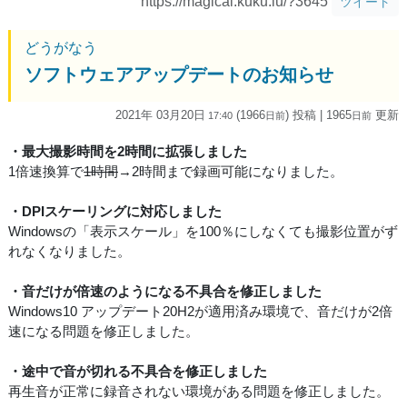
https://magical.kuku.lu/?3645
ツイート
どうがなう
ソフトウェアアップデートのお知らせ
2021年 03月20日
(1966
) 投稿
| 1965
更新
17:40
日
前
日
前
・最大撮影時間を2時間に拡張しました
1倍速換算で
1時間
→2時間まで録画可能になりました。
・DPIスケーリングに対応しました
Windowsの「表示スケール」を100％にしなくても撮影位置がず
れなくなりました。
・音だけが倍速のようになる不具合を修正しました
Windows10 アップデート20H2が適用済み環境で、音だけが2倍
速になる問題を修正しました。
・途中で音が切れる不具合を修正しました
再生音が正常に録音されない環境がある問題を修正しました。