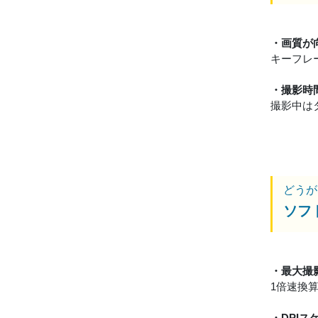
・画質が
キーフレ
・撮影時
撮影中は
どうが
ソフ
・最大撮
1倍速換
・DPI