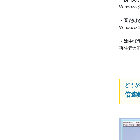
Wind
・音だけ
Windo
・途中で
再生音が
どうが
倍速