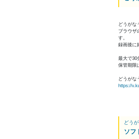
どうがな
ブラウザ
す。
録画後に
最大で3
保管期限
どうがなう
https://v.k
どうが
ソフ