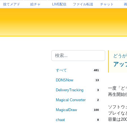
捨てメアド
絵チャ
LIVE配信
ファイル転送
チャット
どうが
アッ
すべて
481
DDNSNow
13
一度「ど
DeliveryTracking
3
再生開始
Magical Converter
2
ソフトウェ
MagicalDraw
100
プレイな
容量は2
chaat
8