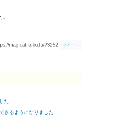
た。
。
tps://magical.kuku.lu/?3252
ツイート
した
用できるようになりました