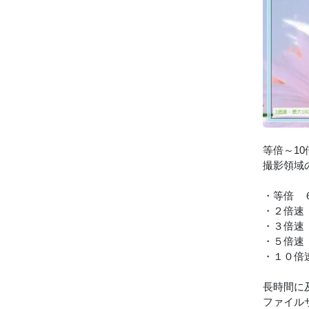
等倍～1
撮影領域
・等倍 
・２倍速
・３倍速
・５倍速
・１０倍
長時間に
ファイル