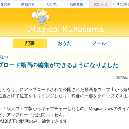
URL短縮
画像共有
動画共有
DDNS
画像変換
お知らせ
記事
おうた
メール
なう
プロード動画の編集ができるようになりました
2023年
うがなう」にアップロードされて公開された動画をウェブ上から編
位置と終了位置をトリミングしたり、映像の一部をクロップできま
ア版／ウェブ版からキャプチャーしたもの、MagicalDrawのタイムラ
ど、アップロード元は問いません。
00MB以下の動画のみ、編集できます。