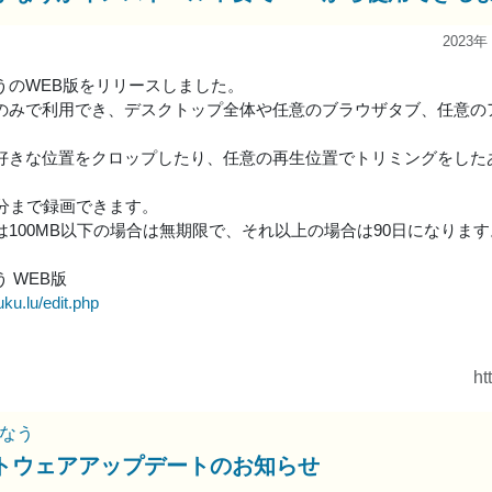
2023年
うのWEB版をリリースしました。
のみで利用でき、デスクトップ全体や任意のブラウザタブ、任意の
好きな位置をクロップしたり、任意の再生位置でトリミングをしたあ
0分まで録画できます。
は100MB以下の場合は無期限で、それ以上の場合は90日になります
 WEB版
uku.lu/edit.php
ht
なう
トウェアアップデートのお知らせ