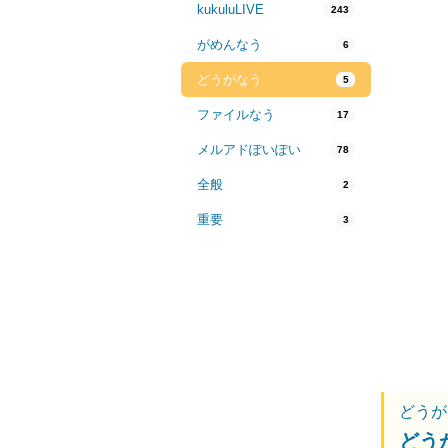
kukuluLIVE
243
がめんなう
6
どうがなう
5
ファイルなう
17
メルアドぽいぽい
78
全般
2
重要
3
どうが
どう