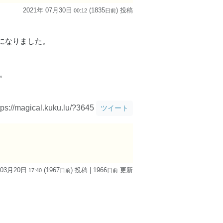
2021年 07月30日
(1835
) 投稿
00:12
日
前
になりました。
。
tps://magical.kuku.lu/?3645
ツイート
 03月20日
(1967
) 投稿
| 1966
更新
17:40
日
前
日
前