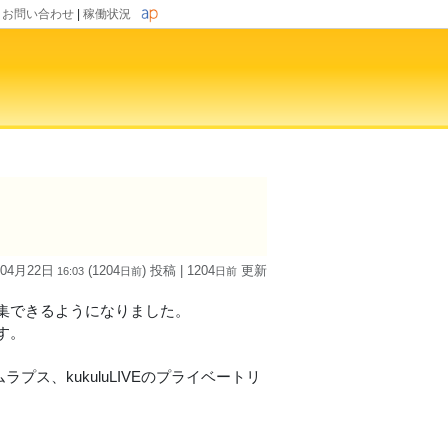
|
お問い合わせ
|
稼働状況
 04月22日
(1204
) 投稿
| 1204
更新
16:03
日
前
日
前
集できるようになりました。
す。
プス、kukuluLIVEのプライベートリ