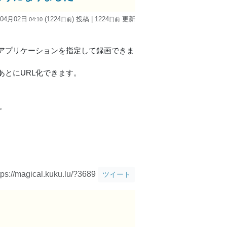
 04月02日
(1224
) 投稿
| 1224
更新
04:10
日
前
日
前
アプリケーションを指定して録画できま
とにURL化できます。
。
tps://magical.kuku.lu/?3689
ツイート