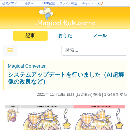
捨てメアド
絵チャ
LIVE配信
ファイル転送
チャット
記事
おうた
メール
Magical Converter
システムアップデートを行いました（AI超解
像の改良など）
2021年 11月18日
(1724
) 投稿
| 1724
更新
18:38
日
前
日
前