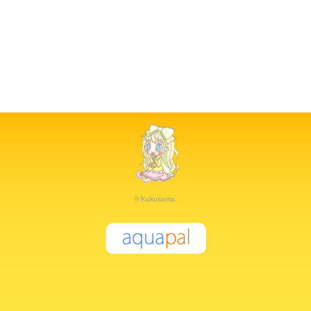
© Kukusama.