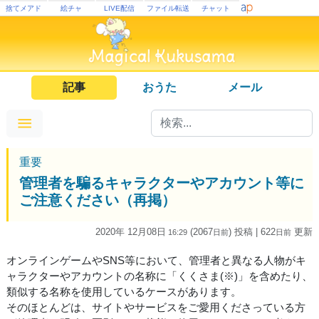
捨てメアド
絵チャ
LIVE配信
ファイル転送
チャット
記事
おうた
メール
重要
管理者を騙るキャラクターやアカウント等に
ご注意ください（再掲）
2020年 12月08日
(2067
) 投稿
| 622
更新
16:29
日
前
日
前
オンラインゲームやSNS等において、管理者と異なる人物がキ
ャラクターやアカウントの名称に「くくさま(※)」を含めたり、
類似する名称を使用しているケースがあります。
そのほとんどは、サイトやサービスをご愛用くださっている方