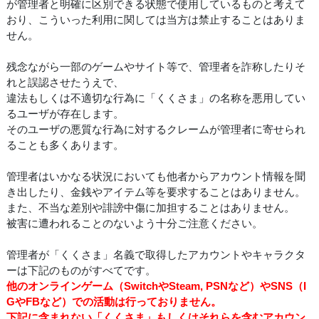
が管理者と明確に区別できる状態で使用しているものと考えて
おり、こういった利用に関しては当方は禁止することはありま
せん。
残念ながら一部のゲームやサイト等で、管理者を詐称したりそ
れと誤認させたうえで、
違法もしくは不適切な行為に「くくさま」の名称を悪用してい
るユーザが存在します。
そのユーザの悪質な行為に対するクレームが管理者に寄せられ
ることも多くあります。
管理者はいかなる状況においても他者からアカウント情報を聞
き出したり、金銭やアイテム等を要求することはありません。
また、不当な差別や誹謗中傷に加担することはありません。
被害に遭われることのないよう十分ご注意ください。
管理者が「くくさま」名義で取得したアカウントやキャラクタ
ーは下記のものがすべてです。
他のオンラインゲーム（SwitchやSteam, PSNなど）やSNS（I
GやFBなど）での活動は行っておりません。
下記に含まれない「くくさま」もしくはそれらを含むアカウン